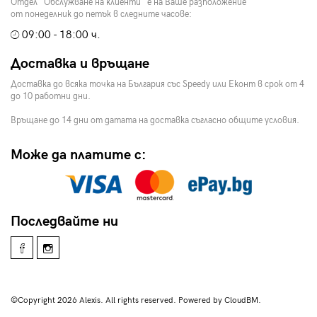
Отдел "Обслужване на клиенти" е на Ваше разположение
от понеделник до петък в следните часове:
09:00 - 18:00 ч.
Доставка и връщане
Доставка до всяка точка на България със Speedy или Еконт в срок от 4
до 10 работни дни.
Връщане до 14 дни от датата на доставка съгласно общите условия.
Може да платите с:
Последвайте ни
©Copyright 2026 Alexis. All rights reserved. Powered by CloudBM.