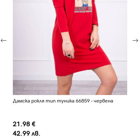
Дамска рокля тип туника 66859 - червена
Да
21.98 €
3
42.99 лв.
6