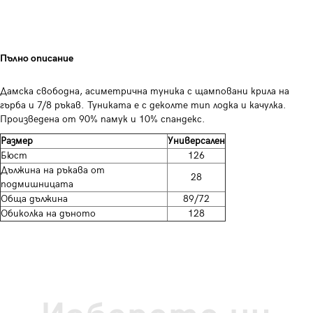
Пълно описание
Дамска свободна, асиметрична туника с щамповани крила на
гърба и 7/8 ръкав. Туниката е с деколте тип лодка и качулка.
Произведена от 90% памук и 10% спандекс.
Размер
Универсален
Бюст
126
Дължина на ръкава от
28
подмишницата
Обща дължина
89/72
Обиколка на дъното
128