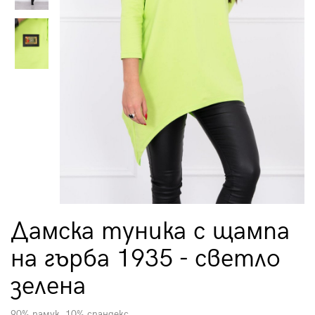
Дамска туника с щампа
на гърба 1935 - светло
зелена
90% памук, 10% спандекс