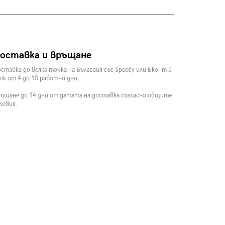
оставка и връщане
ставка до всяка точка на България със Speedy или Еконт в
ок от 4 до 10 работни дни.
ъщане до 14 дни от датата на доставка съгласно общите
ловия.