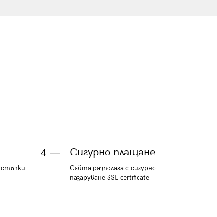
и
Сигурно плащане
4
тстъпки
Сайта разполага с сигурно
пазаруване SSL certificate