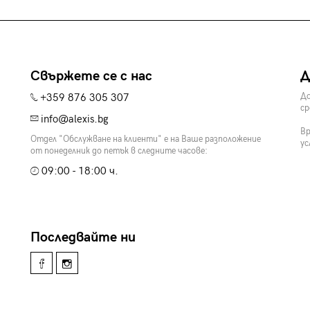
Свържете се с нас
Д
+359 876 305 307
До
ср
info@alexis.bg
Вр
Отдел "Обслужване на клиенти" е на Ваше разположение
ус
от понеделник до петък в следните часове:
09:00 - 18:00 ч.
Последвайте ни