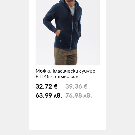
Мъжки класически суичър
B1145 - тъмно син
32.72 €
39.36 €
63.99 лв.
76.98 лв.