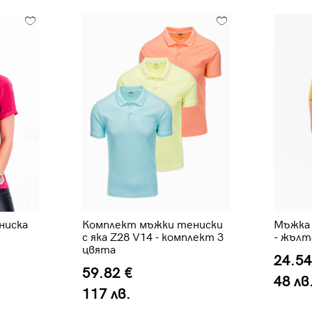
ниска
Комплект мъжки тениски
Мъжка 
с яка Z28 V14 - комплект 3
- жълт
цвята
24.54
59.82 €
48 лв
117 лв.