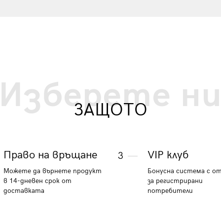
Изберете н
ЗАЩОТО
Право на връщане
VIP клуб
3
Можете да върнете продукт
Бонусна система с о
в 14-дневен срок от
за регистрирани
доставката
потребители