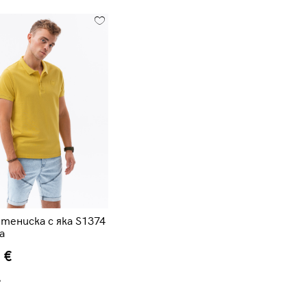
тениска с яка S1374
а
 €
.