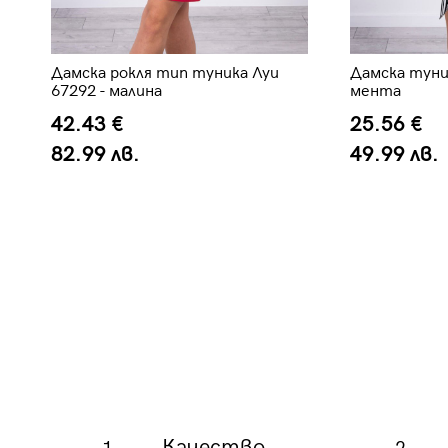
-
Дамска рокля тип туника Луи
Дамска туник
67292 - малина
мента
42.43 €
25.56 €
82.99 лв.
49.99 лв.
Качество