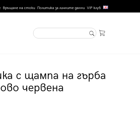
е
Връщане на стоки
Политика за личните данни
VIP клуб
ка с щампа на гърба
ново червена