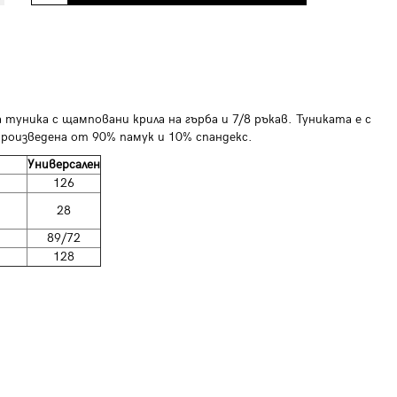
туника с щамповани крила на гърба и 7/8 ръкав. Туниката е с
 Произведена от 90% памук и 10% спандекс.
Универсален
126
28
89/72
128