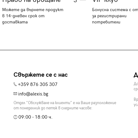
3
Можете да върнете продукт
Бонусна система с о
в 14-дневен срок от
за регистрирани
доставката
потребители
Свържете се с нас
Д
+359 876 305 307
До
ср
info@alexis.bg
Вр
Отдел "Обслужване на клиенти" е на Ваше разположение
ус
от понеделник до петък в следните часове:
09:00 - 18:00 ч.