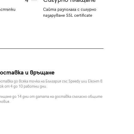
4
тстъпки
Сайта разполага с сигурно
пазаруване SSL certificate
оставка и връщане
ставка до всяка точка на България със Speedy или Еконт в
ок от 4 до 10 работни дни.
ъщане до 14 дни от датата на доставка съгласно общите
ловия.