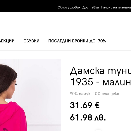
Общи условия
Доставка
Начини на плащан
ЛЕКЦИИ
ОБУВКИ
ПОСЛЕДНИ БРОЙКИ ДО -70%
935 - МАЛИНОВО ЧЕРВЕНА
Дамска туни
1935 - мали
90% памук, 10% спандекс
31.69 €
61.98 лв.