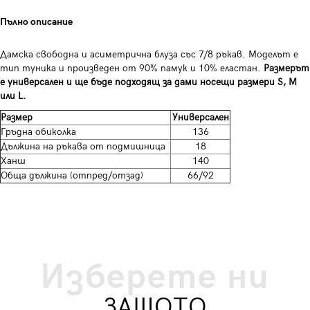
Пълно описание
Дамска свободна и асиметрична блуза със 7/8 ръкав. Моделът е
тип туника и произведен от 90% памук и 10% еластан.
Размерът
е универсален и ще бъде подходящ за дами носещи размери S, M
или L.
Размер
Универсален
Гръдна обиколка
136
Дължина на ръкава от подмишница
18
Ханш
140
Обща дължина (отпред/отзад)
66/92
Изберете ни
ЗАЩОТО