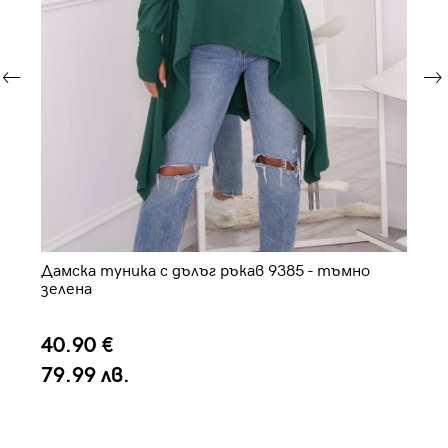
Дамска туника с дълъг ръкав 9385 - тъмно
Да
зелена
40.90 €
2
79.99 лв.
4