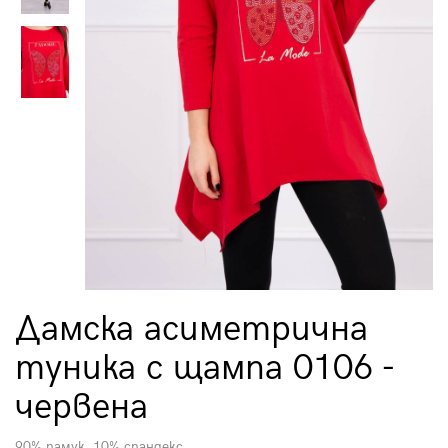
Дамска асиметрична
туника с щампа 0106 -
червена
90% памук, 10% спандекс