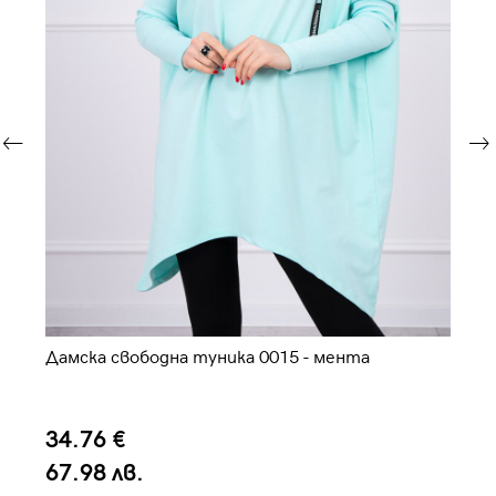
Дамска свободна туника 0015 - мента
Да
пу
34.76 €
3
67.98 лв.
6