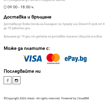
от понеделник до петък в следните часове:
09:00 - 18:00 ч.
Доставка и връщане
Доставка до всяка точка на България със Speedy или Еконт в срок от 4
до 10 работни дни.
Връщане до 14 дни от датата на доставка съгласно общите условия.
Може да платите с:
Последвайте ни
©Copyright 2026 Alexis. All rights reserved. Powered by CloudBM.