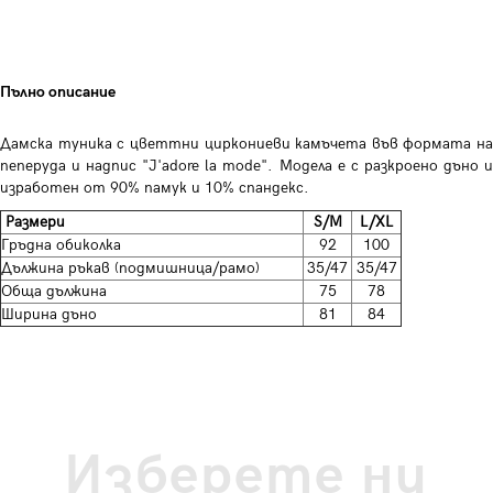
Пълно описание
Дамска туника с цветтни циркониеви камъчета във формата на
пеперуда и надпис "J'adore la mode". Модела е с разкроено дъно и
изработен от 90% памук и 10% спандекс.
Размери
S/M
L/XL
Гръдна обиколка
92
100
Дължина ръкав (подмишница/рамо)
35/47
35/47
Обща дължина
75
78
Ширина дъно
81
84
Изберете ни