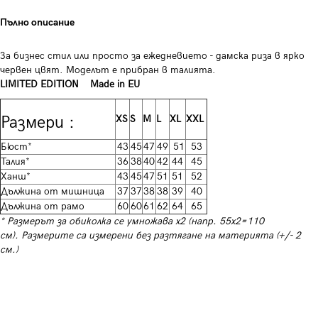
Пълно описание
За бизнес стил или просто за ежедневието - дамска риза в ярко
червен цвят. Моделът е прибран в талията.
LIMITED EDITION Made in EU
Размери :
XS
S
M
L
XL
XXL
Бюст*
43
45
47
49
51
53
Талия*
36
38
40
42
44
45
Ханш*
43
45
47
51
51
52
Дължина от мишница
37
37
38
38
39
40
Дължина от рамо
60
60
61
62
64
65
* Размерът за обиколка се умножава х2 (напр. 55х2=110
см). Размерите са измерени без разтягане на материята (+/- 2
см.)