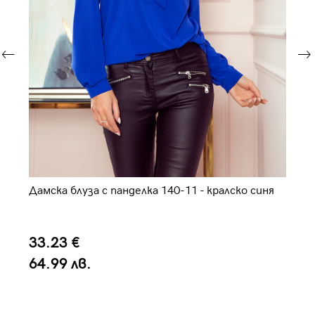
Дамска блуза с панделка 140-11 - кралско синя
Да
33.23 €
4
64.99 лв.
9