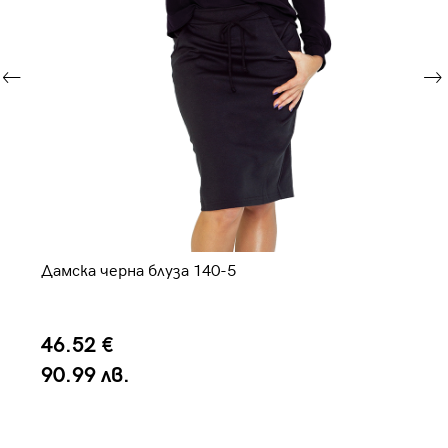
Дамска черна блуза 140-5
Да
46.52 €
4
90.99 лв.
9