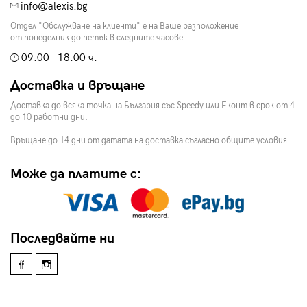
info@alexis.bg
Отдел "Обслужване на клиенти" е на Ваше разположение
от понеделник до петък в следните часове:
09:00 - 18:00 ч.
Доставка и връщане
Доставка до всяка точка на България със Speedy или Еконт в срок от 4
до 10 работни дни.
Връщане до 14 дни от датата на доставка съгласно общите условия.
Може да платите с:
Последвайте ни