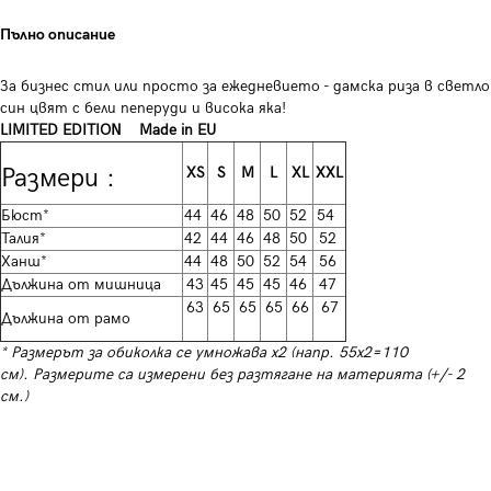
Пълно описание
За бизнес стил или просто за ежедневието - дамска риза в светло
син цвят с бели пеперуди и висока яка!
LIMITED EDITION
Made in EU
Размери :
XS
S
M
L
XL
XXL
Бюст*
44
46
48
50
52
54
Талия*
42
44
46
48
50
52
Ханш*
44
48
50
52
54
56
Дължина от мишница
43
45
45
45
46
47
63
65
65
65
66
67
Дължина от рамо
* Размерът за обиколка се умножава х2 (напр. 55х2=110
см). Размерите са измерени без разтягане на материята (+/- 2
см.)