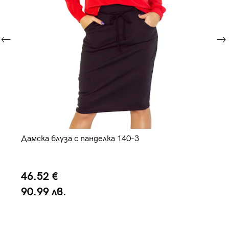
Дамска блуза с панделка 140-3
Да
46.52 €
4
90.99 лв.
9