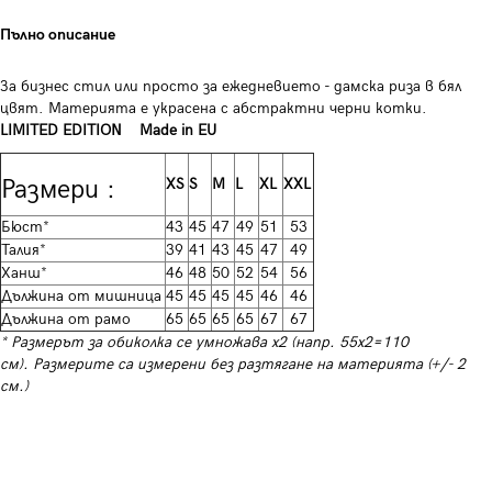
Пълно описание
За бизнес стил или просто за ежедневието - дамска риза в бял
цвят. Материята е украсена с абстрактни черни котки.
LIMITED EDITION Made in EU
Размери :
XS
S
M
L
XL
XXL
Бюст*
43
45
47
49
51
53
Талия*
39
41
43
45
47
49
Ханш*
46
48
50
52
54
56
Дължина от мишница
45
45
45
45
46
46
Дължина от рамо
65
65
65
65
67
67
* Размерът за обиколка се умножава х2 (напр. 55х2=110
см). Размерите са измерени без разтягане на материята (+/- 2
см.)