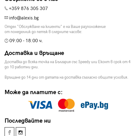
+359 876 305 307
info@alexis.bg
Отдел "Обслужване на клиенти" е на Ваше разположение
от понеделник до петък в следните часове:
09:00 - 18:00 ч.
Доставка и връщане
Доставка до всяка точка на България със Speedy или Еконт в срок от 4
до 10 работни дни.
Връщане до 14 дни от датата на доставка съгласно общите условия.
Може да платите с:
Последвайте ни