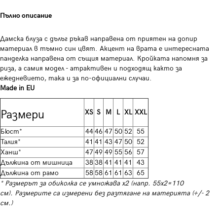
Пълно описание
Дамска блуза с дълъг ръкав направена от приятен на допир
материал в тъмно син цвят. Акцент на врата е интересната
панделка направена от същия материал. Кройката напомня за
риза, а самия модел - атрактивен и подходящ както за
ежедневието, така и за по-официални случаи.
Made in EU
Размери
XS
S
M
L
XL
XXL
Бюст*
44
46
47
50
52
55
Талия*
41
41
43
47
50
52
Ханш*
47
49
49
55
56
57
Дължина от мишница
38
38
41
41
41
43
Дължина от рамо
58
58
61
61
63
65
* Размерът за обиколка се умножава х2 (напр. 55х2=110
см). Размерите са измерени без разтягане на материята (+/- 2
см.)