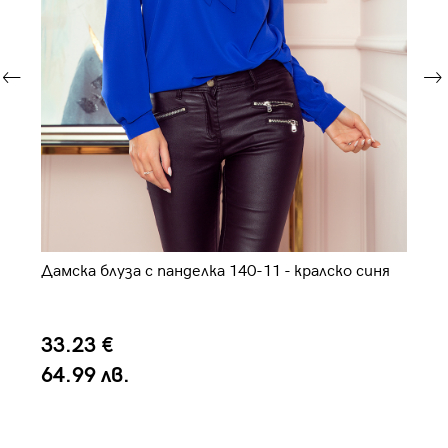
Дамска блуза с панделка 140-11 - кралско синя
Да
33.23 €
4
64.99 лв.
9