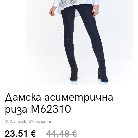
Дамска асиметрична
риза M62310
95% памук, 5% еластан
23.51 €
44.48 €