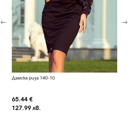
Дамска риза 140-10
Да
65.44 €
4
127.99 лв.
9