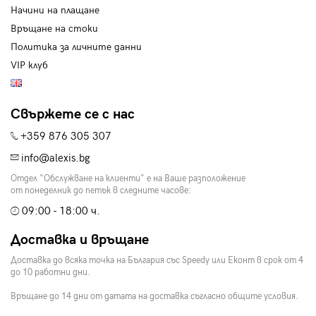
Начини на плащане
Връщане на стоки
Политика за личните данни
VIP клуб
Свържете се с нас
+359 876 305 307
info@alexis.bg
Отдел "Обслужване на клиенти" е на Ваше разположение
от понеделник до петък в следните часове:
09:00 - 18:00 ч.
Доставка и връщане
Доставка до всяка точка на България със Speedy или Еконт в срок от 4
до 10 работни дни.
Връщане до 14 дни от датата на доставка съгласно общите условия.