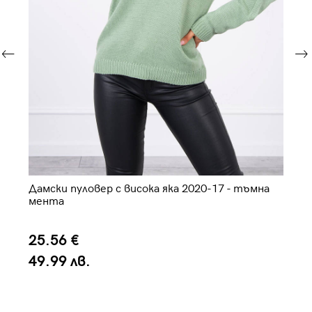
Дамски пуловер с висока яка 2020-17 - тъмна
Да
мента
25.56 €
3
49.99 лв.
6