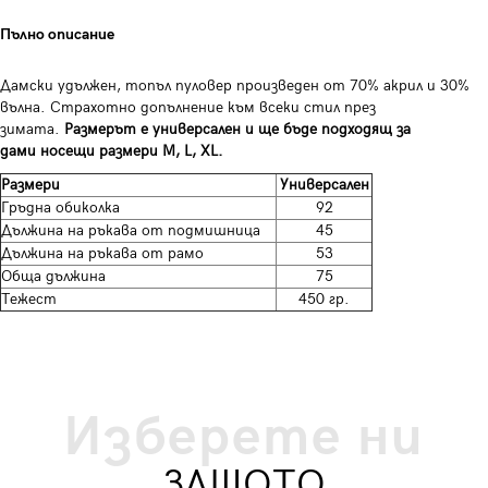
Пълно описание
Дамски удължен, топъл пуловер произведен от 70% акрил и 30%
вълна. Страхотно допълнение към всеки стил през
зимата.
Размерът е универсален и ще бъде подходящ за
дами носещи размери M, L, XL.
Размери
Универсален
Гръдна обиколка
92
Дължина на ръкава от подмишница
45
Дължина на ръкава от рамо
53
Обща дължина
75
Тежест
450 гр.
Изберете ни
ЗАЩОТО