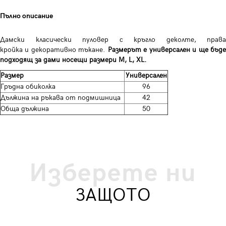
Пълно описание
Дамски класически пуловер с кръгло деколте, права
кройка и декоративно тъкане.
Размерът е универсален и ще бъд
подходящ за дами носещи размери M, L, XL.
Размер
Универсален
Гръдна обиколка
96
Дължина на ръкава от подмишница
42
Обща дължина
50
Изберете ни
ЗАЩОТО