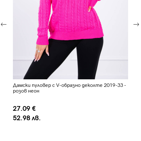
Дамски пуловер с V-образно деколте 2019-33 -
Да
розов неон
27.09 €
2
52.98 лв.
4