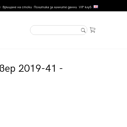
е
Връщане на стоки
Политика за личните данни
VIP клуб
вер 2019-41 -