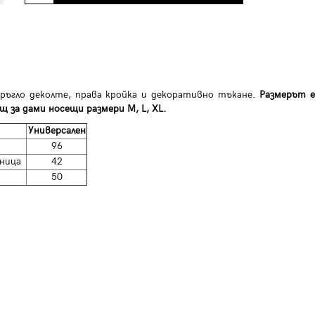
кръгло деколте, права кройка и декоративно тъкане.
Размерът е
щ за дами носещи размери M, L, XL.
Универсален
96
ница
42
50