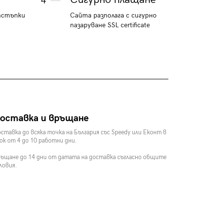
4
тстъпки
Сайта разполага с сигурно
пазаруване SSL certificate
оставка и връщане
ставка до всяка точка на България със Speedy или Еконт в
ок от 4 до 10 работни дни.
ъщане до 14 дни от датата на доставка съгласно общите
ловия.