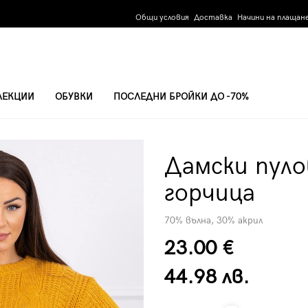
Общи условия
Доставка
Начини на плащан
ЛЕКЦИИ
ОБУВКИ
ПОСЛЕДНИ БРОЙКИ ДО -70%
А
Дамски пуло
горчица
70% вълна, 30% акрил
23.00 €
44.98 лв.