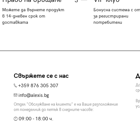
3
Можете да върнете продукт
Бонусна система с о
в 14-дневен срок от
за регистрирани
доставката
потребители
Свържете се с нас
Д
+359 876 305 307
До
ср
info@alexis.bg
Вр
Отдел "Обслужване на клиенти" е на Ваше разположение
ус
от понеделник до петък в следните часове:
09:00 - 18:00 ч.