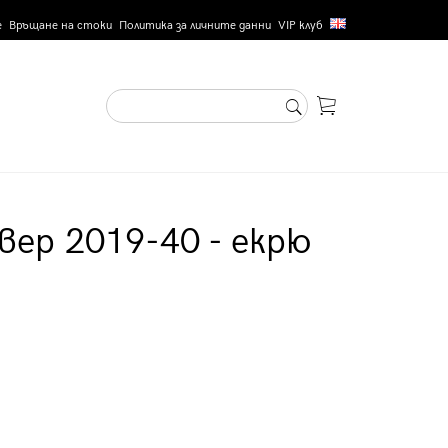
е
Връщане на стоки
Политика за личните данни
VIP клуб
вер 2019-40 - екрю