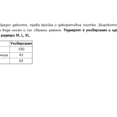
бразно деколте, права кройка и декоративна плитка. Широкото
а бъде носен и със свалени рамене.
Размерът е универсален и щ
размери M, L, XL.
Универсален
100
ница
43
62