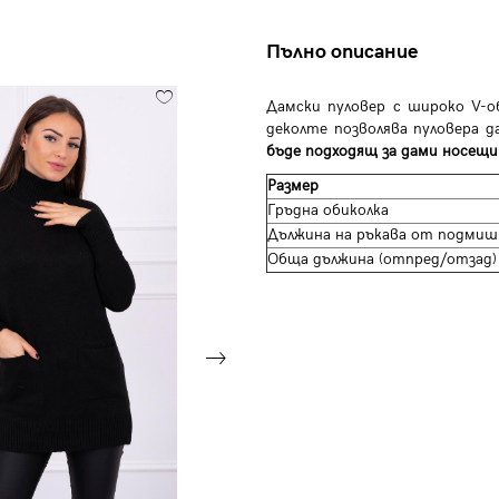
Пълно описание
Дамски пуловер с широко V-о
деколте позволява пуловера д
бъде подходящ за дами носещи 
Размер
Гръдна обиколка
Дължина на ръкава от подмиш
Обща дължина (отпред/отзад)