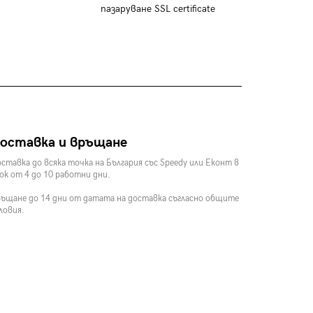
пазаруване SSL certificate
оставка и връщане
ставка до всяка точка на България със Speedy или Еконт в
ок от 4 до 10 работни дни.
ъщане до 14 дни от датата на доставка съгласно общите
ловия.