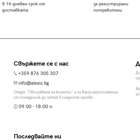
в 14-дневен срок от
за регистрирани
доставката
потребители
Свържете се с нас
Д
+359 876 305 307
До
ср
info@alexis.bg
Вр
Отдел "Обслужване на клиенти" е на Ваше разположение
ус
от понеделник до петък в следните часове:
09:00 - 18:00 ч.
Последвайте ни