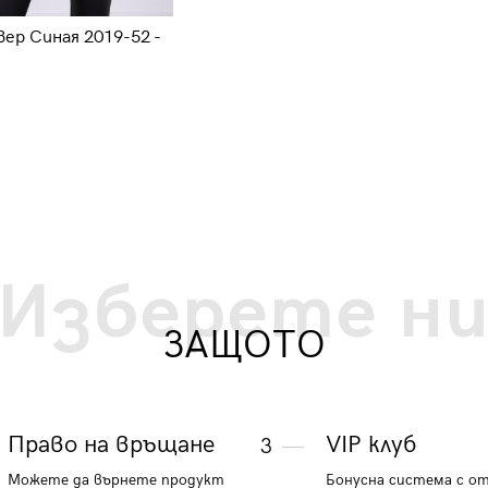
ер Синая 2019-52 -
Дамски пуловер 2019-11 - свет
розов
26.58 €
51.99 лв.
Изберете н
ЗАЩОТО
Право на връщане
VIP клуб
3
Можете да върнете продукт
Бонусна система с о