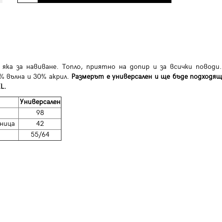
 яка за навиване. Топло, приятно на допир и за всички поводи.
% вълна и 30% акрил.
Размерът е универсален и ще бъде подходя
L.
Универсален
98
ница
42
55/64