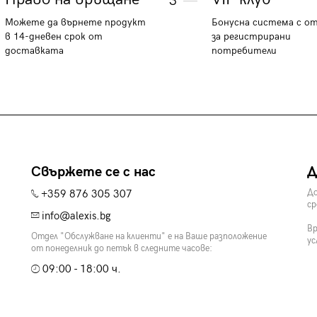
3
Можете да върнете продукт
Бонусна система с о
в 14-дневен срок от
за регистрирани
доставката
потребители
Свържете се с нас
Д
+359 876 305 307
До
ср
info@alexis.bg
Вр
Отдел "Обслужване на клиенти" е на Ваше разположение
ус
от понеделник до петък в следните часове:
09:00 - 18:00 ч.