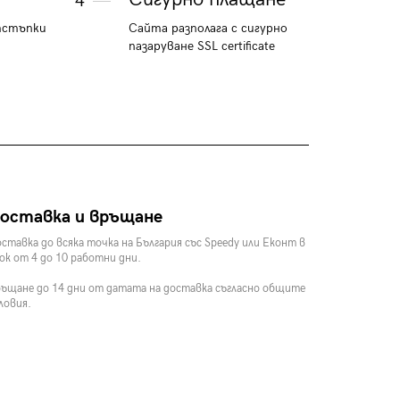
4
тстъпки
Сайта разполага с сигурно
пазаруване SSL certificate
оставка и връщане
ставка до всяка точка на България със Speedy или Еконт в
ок от 4 до 10 работни дни.
ъщане до 14 дни от датата на доставка съгласно общите
ловия.