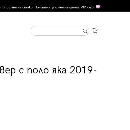
е
Връщане на стоки
Политика за личните данни
VIP клуб
вер с поло яка 2019-