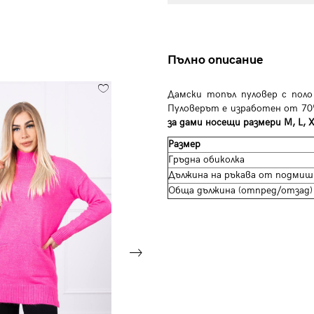
Пълно описание
Дамски топъл пуловер с поло
Пуловерът е изработен от 70
за дами носещи размери M, L, X
Размер
Гръдна обиколка
Дължина на ръкава от подмиш
Обща дължина (отпред/отзад)