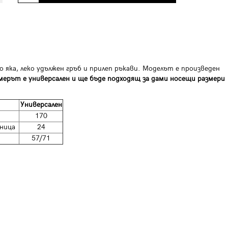
о яка, леко удължен гръб и прилеп ръкави. Моделът е произведен
мерът е универсален и ще бъде подходящ за дами носещи размери
Универсален
170
ница
24
57/71