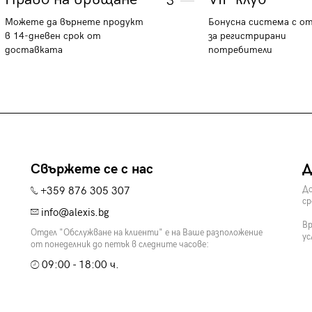
3
Можете да върнете продукт
Бонусна система с о
в 14-дневен срок от
за регистрирани
доставката
потребители
Свържете се с нас
Д
+359 876 305 307
До
ср
info@alexis.bg
Вр
Отдел "Обслужване на клиенти" е на Ваше разположение
ус
от понеделник до петък в следните часове:
09:00 - 18:00 ч.