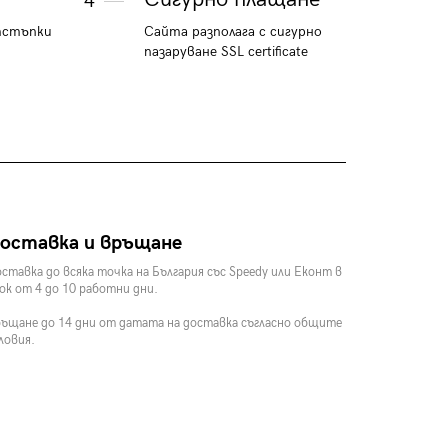
4
тстъпки
Сайта разполага с сигурно
пазаруване SSL certificate
оставка и връщане
ставка до всяка точка на България със Speedy или Еконт в
ок от 4 до 10 работни дни.
ъщане до 14 дни от датата на доставка съгласно общите
ловия.