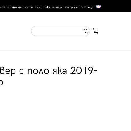
е
Връщане на стоки
Политика за личните данни
VIP клуб
вер с поло яка 2019-
о