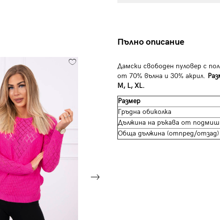
Пълно описание
Дамски свободен пуловер с пол
от 70% вълна и 30% акрил.
Раз
M, L, XL.
Размер
Гръдна обиколка
Дължина на ръкава от подмиш
Обща дължина (отпред/отзад)