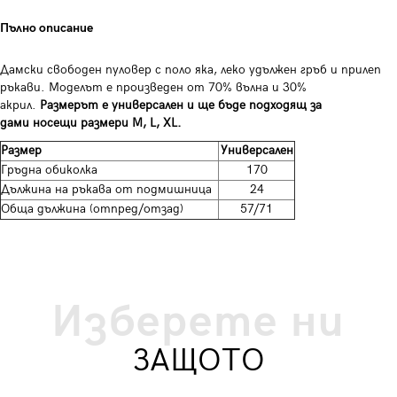
Пълно описание
Дамски свободен пуловер с поло яка, леко удължен гръб и прилеп
ръкави. Моделът е произведен от 70% вълна и 30%
акрил.
Размерът е универсален и ще бъде подходящ за
дами носещи размери M, L, XL.
Размер
Универсален
Гръдна обиколка
170
Дължина на ръкава от подмишница
24
Обща дължина (отпред/отзад)
57/71
Изберете ни
ЗАЩОТО