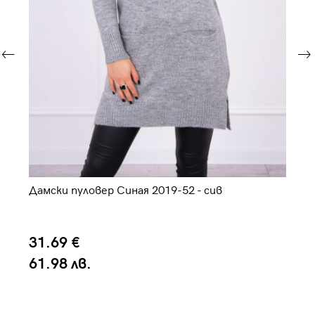
Дамски пуловер Синая 2019-52 - сив
Да
31.69 €
2
61.98 лв.
5