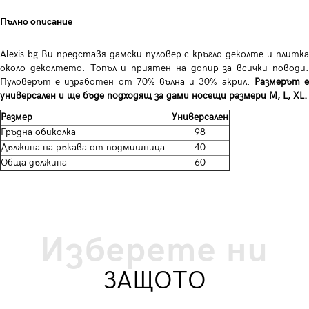
Пълно описание
Alexis.bg Ви представя дамски пуловер с кръгло деколте и плитка
около деколтето. Топъл и приятен на допир за всички поводи.
Пуловерът е изработен от 70% вълна и 30% акрил.
Размерът 
универсален и ще бъде подходящ за дами носещи размери M, L, XL.
Размер
Универсален
Гръдна обиколка
98
Дължина на ръкава от подмишница
40
Обща дължина
60
Изберете ни
ЗАЩОТО