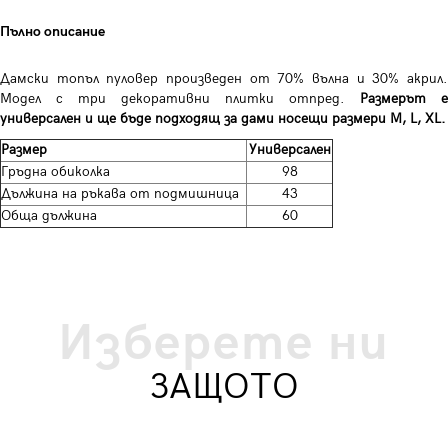
Пълно описание
Дамски топъл пуловер произведен от 70% вълна и 30% акрил.
Модел с три декоративни плитки отпред.
Размерът е
универсален и ще бъде подходящ за дами носещи размери M, L, XL.
Размер
Универсален
Гръдна обиколка
98
Дължина на ръкава от подмишница
43
Обща дължина
60
Изберете ни
ЗАЩОТО