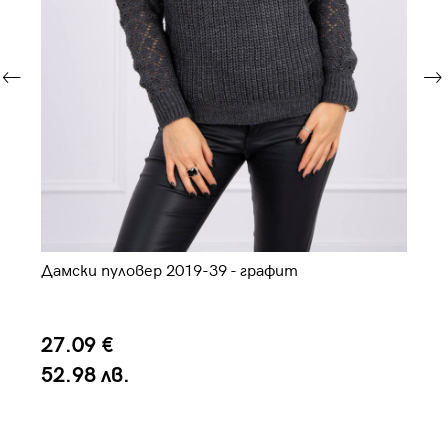
Дамски пуловер 2019-39 - графит
Да
съ
27.09 €
2
52.98 лв.
5