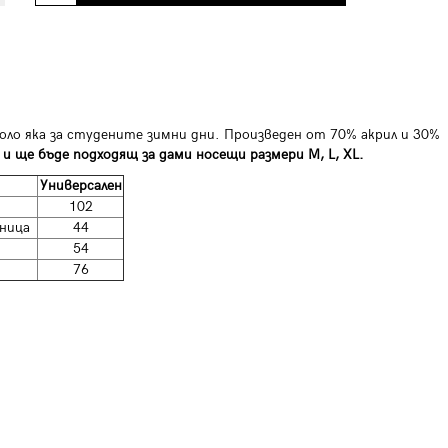
поло яка за студените зимни дни. Произведен от 70% акрил и 30%
 и ще бъде подходящ за дами носещи размери M, L, XL.
Универсален
102
ница
44
54
76