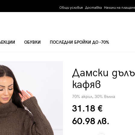
Общи условия
Доставка
Начини на плащан
ЛЕКЦИИ
ОБУВКИ
ПОСЛЕДНИ БРОЙКИ ДО -70%
КАФЯВ
Дамски дълъ
кафяв
70% акрил, 30% вълна
31.18 €
60.98 лв.