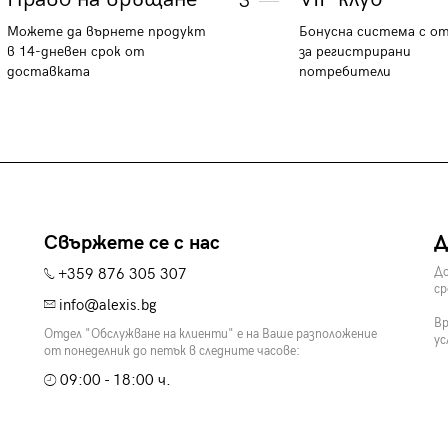
3
Можете да върнете продукт
Бонусна система с о
в 14-дневен срок от
за регистрирани
доставката
потребители
Свържете се с нас
Д
+359 876 305 307
До
ср
info@alexis.bg
Вр
Отдел "Обслужване на клиенти" е на Ваше разположение
ус
от понеделник до петък в следните часове:
09:00 - 18:00 ч.