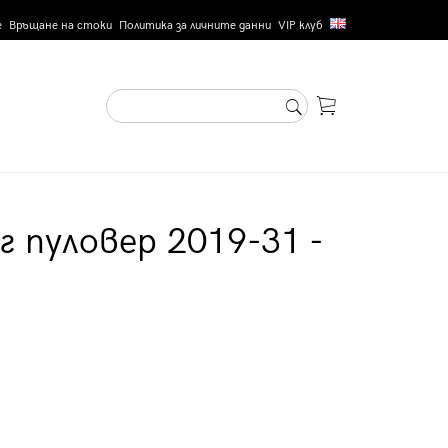
е
Връщане на стоки
Политика за личните данни
VIP клуб
г пуловер 2019-31 -