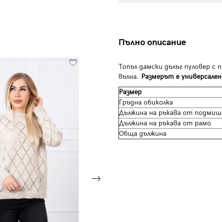
Пълно описание
Топъл дамски дълъг пуловер с 
вълна.
Размерът е универсален
Размер
Гръдна обиколка
Дължина на ръкава от подмиш
Дължина на ръкава от рамо
Обща дължина