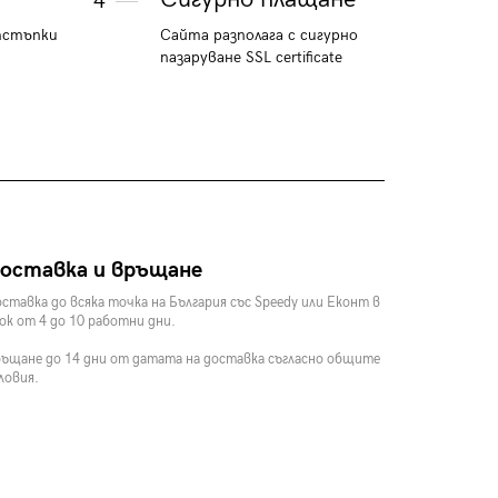
4
тстъпки
Сайта разполага с сигурно
пазаруване SSL certificate
оставка и връщане
ставка до всяка точка на България със Speedy или Еконт в
ок от 4 до 10 работни дни.
ъщане до 14 дни от датата на доставка съгласно общите
ловия.