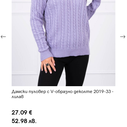
ино
Дамски пуловер с V-образно деколте 2019-33 -
Да
лилав
27.09 €
2
52.98 лв.
5