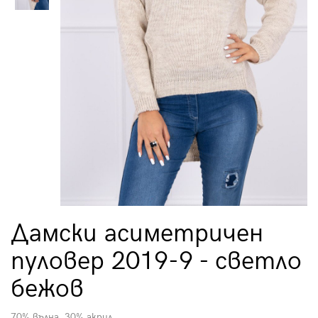
Дамски асиметричен
пуловер 2019-9 - светло
бежов
70% вълна, 30% акрил