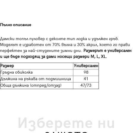
Пълно описание
Дамски топъл пуловер с деколте тип лодка и удължен гръб.
Моделът е изработен от 70% вълна и 30% акрил, което го прави
перфектен за най-студените зимни дни.
Размерът е универсален
и ще бъде подходящ за дами носещи размери M, L, XL.
Размер
Универсален
Гръдна обиколка
98
Дължина на ръкава от подмишница
41
Обща дължина (отпред/отзад)
47/73
Изберете ни