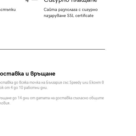
4
тстъпки
Сайта разполага с сигурно
пазаруване SSL certificate
оставка и връщане
ставка до всяка точка на България със Speedy или Еконт в
ок от 4 до 10 работни дни.
ъщане до 14 дни от датата на доставка съгласно общите
ловия.