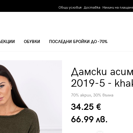
Общи условия
Доставка
Начини на плащан
ЛЕКЦИИ
ОБУВКИ
ПОСЛЕДНИ БРОЙКИ ДО -70%
9-5 - KHAKI
Дамски аси
2019-5 - kha
70% акрил, 30% вълна
34.25 €
66.99 лв.