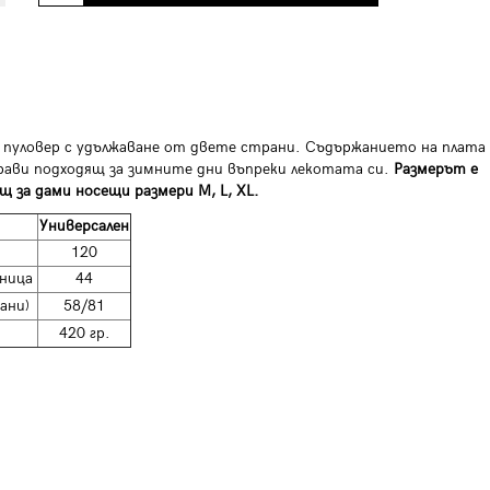
 пуловер с удължаване от двете страни. Съдържанието на плата
прави подходящ за зимните дни въпреки лекотата си.
Размерът е
щ за дами носещи размери M, L, XL.
Универсален
120
ница
44
ани)
58/81
420 гр.