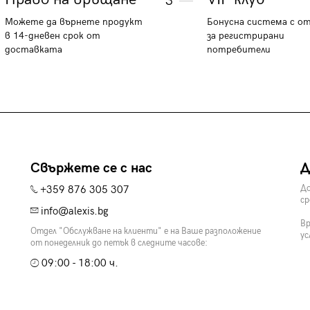
3
Можете да върнете продукт
Бонусна система с о
в 14-дневен срок от
за регистрирани
доставката
потребители
Свържете се с нас
Д
+359 876 305 307
До
ср
info@alexis.bg
Вр
Отдел "Обслужване на клиенти" е на Ваше разположение
ус
от понеделник до петък в следните часове:
09:00 - 18:00 ч.