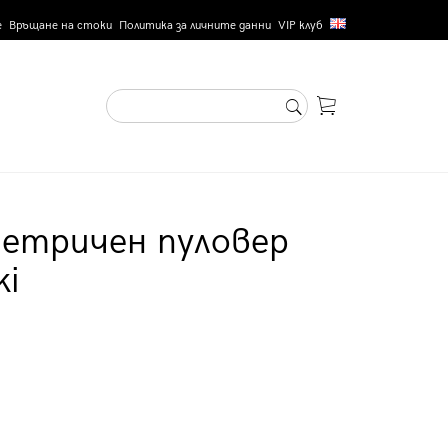
е
Връщане на стоки
Политика за личните данни
VIP клуб
метричен пуловер
ki