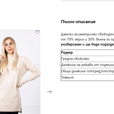
Пълно описание
Дамски асиметричен свободен
от 70% акрил и 30% вълна го 
универсален и ще бъде подходя
Размер
Гръдна обиколка
Дължина на ръкава от подмиш
Обща дължина (отпред/отстр
Тежест