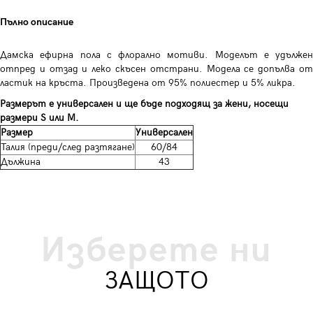
Пълно описание
Дамска ефирна пола с флорално мотиви. Моделът е удължен
отпред и отзад и леко скъсен отстрани. Модела се допълва от
ластик на кръста. Произведена от 95% полиестер и 5% ликра.
Размерът е универсален и ще бъде подходящ за жени, носещи
размери S или M.
Размер
Универсален
Талия (преди/след разтягане)
60/84
Дължина
43
Изберете ни
ЗАЩОТО