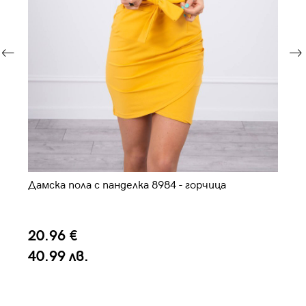
Дамска пола с панделка 8984 - горчица
Да
20.96 €
2
40.99 лв.
4