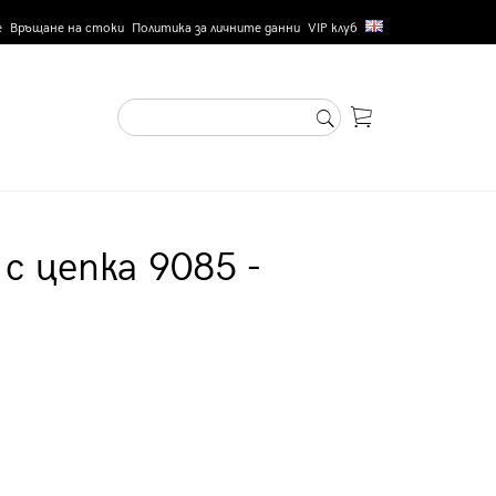
е
Връщане на стоки
Политика за личните данни
VIP клуб
с цепка 9085 -