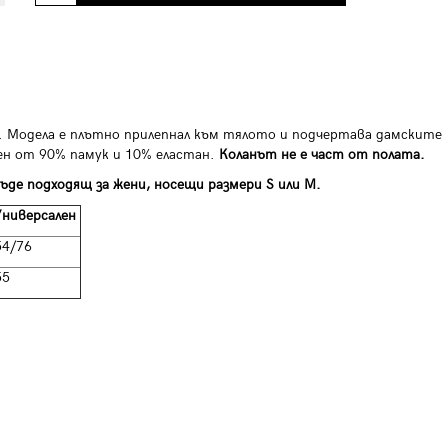
а. Модела е плътно прилепнал към тялото и подчертава дамските
ен от 90% памук и 10% еластан.
Коланът не е част от полата.
ъде подходящ за жени, носещи размери S или M.
Универсален
54/76
55