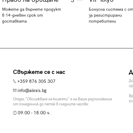
3
Можете да върнете продукт
Бонусна система с о
в 14-дневен срок от
за регистрирани
доставката
потребители
Свържете се с нас
Д
+359 876 305 307
До
ср
info@alexis.bg
Вр
Отдел "Обслужване на клиенти" е на Ваше разположение
ус
от понеделник до петък в следните часове:
09:00 - 18:00 ч.