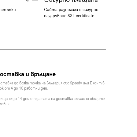
4
тстъпки
Сайта разполага с сигурно
пазаруване SSL certificate
оставка и връщане
ставка до всяка точка на България със Speedy или Еконт в
ок от 4 до 10 работни дни.
ъщане до 14 дни от датата на доставка съгласно общите
ловия.