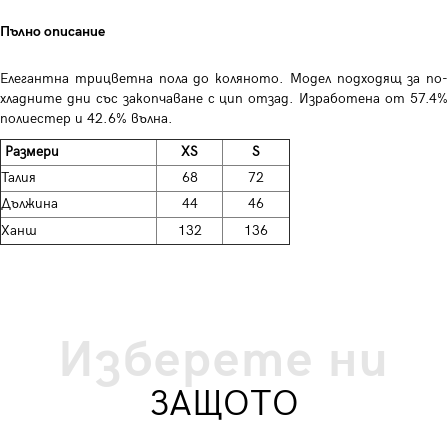
Пълно описание
Елегантна трицветна пола до коляното. Модел подходящ за по-
хладните дни със закопчаване с цип отзад. Изработена от 57.4%
полиестер и 42.6% вълна.
Размери
XS
S
Талия
68
72
Дължина
44
46
Ханш
132
136
Изберете ни
ЗАЩОТО