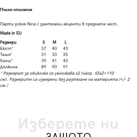
Пълно описание
Парти рокля Nina с дантелени акценти в предната част.
Made in EU
Размери
S
M
L
Бюст*
37
40
43
Талия*
31
33
35
Ханш*
39
41
43
Дължина
89
90
91
* Размерът за обиколка се умножава х2 (напр. 55х2=110
см). Размерите са измерени без разтягане на материята (+/- 2
см.)
Изберете ни