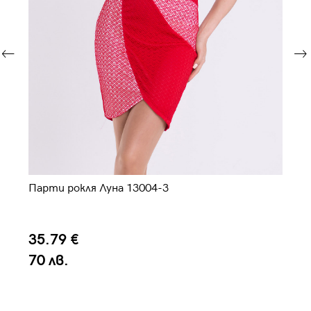
Парти рокля Луна 13004-3
Па
35.79 €
5
70 лв.
1