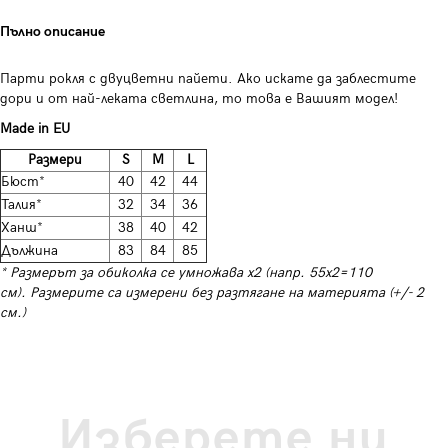
Пълно описание
Парти рокля с двуцветни пайети. Ако искате да заблестите
дори и от най-леката светлина, то това е Вашият модел!
Made in EU
Размери
S
M
L
Бюст*
40
42
44
Талия*
32
34
36
Ханш*
38
40
42
Дължина
83
84
85
* Размерът за обиколка се умножава х2 (напр. 55х2=110
см). Размерите са измерени без разтягане на материята (+/- 2
см.)
Изберете ни