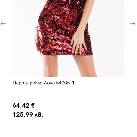
Парти рокля Лола 54005-1
Да
64.42 €
2
125.99 лв.
5