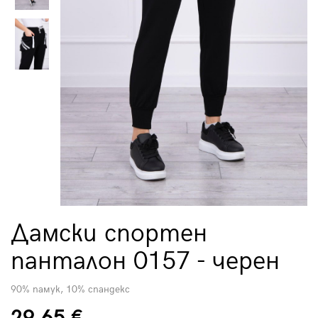
Дамски спортен
панталон 0157 - черен
90% памук, 10% спандекс