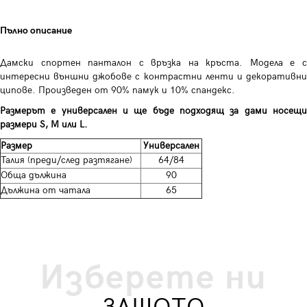
Пълно описание
Дамски спортен панталон с връзка на кръста. Модела е с
интересни външни джобове с контрастни ленти и декоративни
ципове. Произведен от 90% памук и 10% спандекс.
Размерът е универсален и ще бъде подходящ за дами носещи
размери S, M или L.
Размер
Универсален
Талия (преди/след разтягане)
64/84
Обща дължина
90
Дължина от чатала
65
Изберете ни