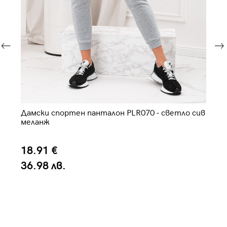
а
Дамски спортен панталон PLR070 - светло сив
Да
меланж
18.91 €
2
36.98 лв.
4