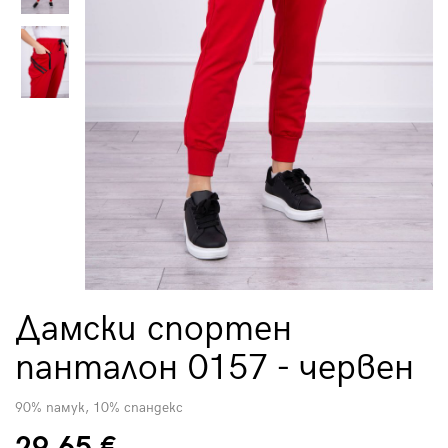
Дамски спортен
панталон 0157 - червен
90% памук, 10% спандекс