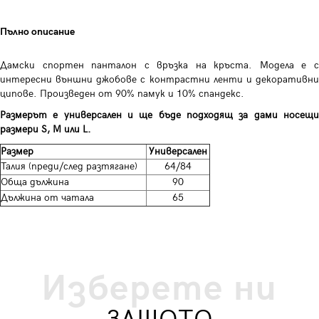
Пълно описание
Дамски спортен панталон с връзка на кръста. Модела е с
интересни външни джобове с контрастни ленти и декоративни
ципове. Произведен от 90% памук и 10% спандекс.
Размерът е универсален и ще бъде подходящ за дами носещи
размери S, M или L.
Размер
Универсален
Талия (преди/след разтягане)
64/84
Обща дължина
90
Дължина от чатала
65
Изберете ни