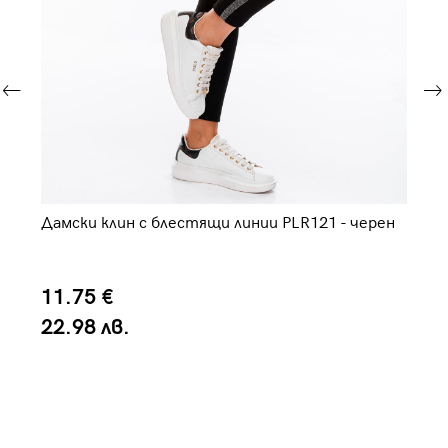
Дамски клин с блестящи линии PLR121 - черен
Да
11.75 €
22.98 лв.
3
6