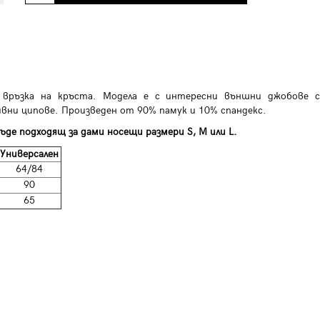
 връзка на кръста. Модела е с интересни външни джобове с
вни ципове. Произведен от 90% памук и 10% спандекс.
ъде подходящ за дами носещи размери S, M или L.
Универсален
64/84
90
65