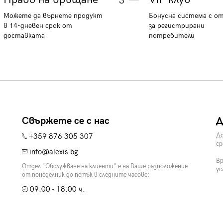
3
Можете да върнете продукт
Бонусна система с о
в 14-дневен срок от
за регистрирани
доставката
потребители
Свържете се с нас
Д
+359 876 305 307
До
ср
info@alexis.bg
Вр
Отдел "Обслужване на клиенти" е на Ваше разположение
ус
от понеделник до петък в следните часове:
09:00 - 18:00 ч.