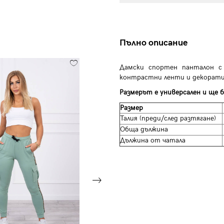
Пълно описание
Дамски спортен панталон с
контрастни ленти и декорати
Размерът е универсален и ще б
Размер
Талия (преди/след разтягане)
Обща дължина
Дължина от чатала