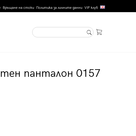
е
Връщане на стоки
Политика за личните данни
VIP клуб
ртен панталон 0157