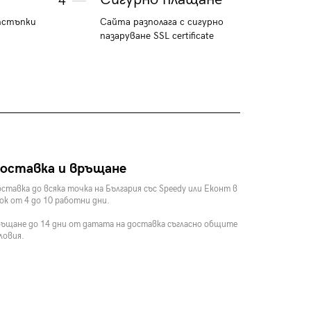
4
тстъпки
Сайта разполага с сигурно
пазаруване SSL certificate
оставка и връщане
ставка до всяка точка на България със Speedy или Еконт в
ок от 4 до 10 работни дни.
ъщане до 14 дни от датата на доставка съгласно общите
ловия.