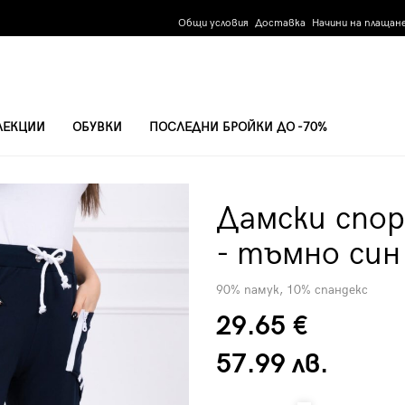
Общи условия
Доставка
Начини на плащан
ЛЕКЦИИ
ОБУВКИ
ПОСЛЕДНИ БРОЙКИ ДО -70%
ТАЛОН 0157 - ТЪМНО СИН
Дамски спо
- тъмно син
90% памук, 10% спандекс
29.65 €
57.99 лв.