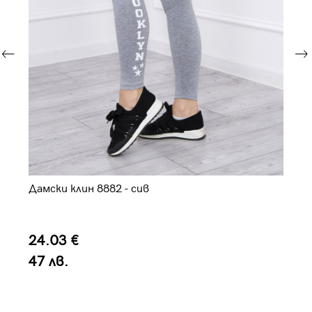
Да
Дамски клин 8882 - сив
2
4
24.03 €
47 лв.