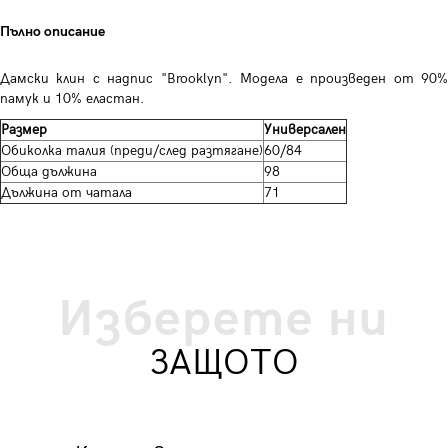
Пълно описание
Дамски клин с надпис "Brooklyn". Модела е произведен от 90%
памук и 10% еластан.
Размер
Универсален
Обиколка талия (преди/след разтягане)
60/84
Обща дължина
98
Дължина от чатала
71
Изберете ни
ЗАЩОТО