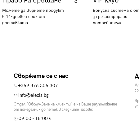
Право на връщане
VIP клуб
3
Можете да върнете продукт
Бонусна система с о
в 14-дневен срок от
за регистрирани
доставката
потребители
Свържете се с нас
Д
+359 876 305 307
До
ср
info@alexis.bg
Вр
Отдел "Обслужване на клиенти" е на Ваше разположение
ус
от понеделник до петък в следните часове:
09:00 - 18:00 ч.