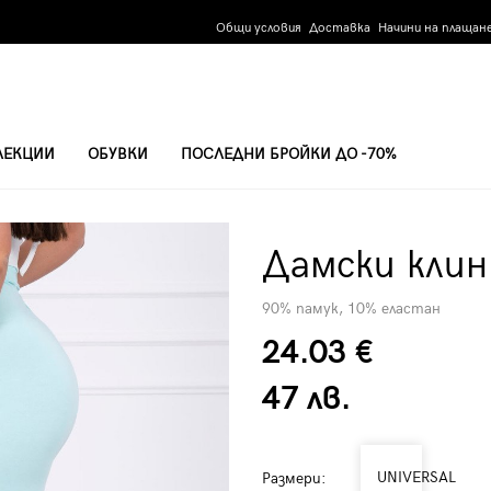
Общи условия
Доставка
Начини на плащан
ЛЕКЦИИ
ОБУВКИ
ПОСЛЕДНИ БРОЙКИ ДО -70%
 МЕНТА
Дамски клин
90% памук, 10% еластан
24.03 €
47 лв.
UNIVERSAL
Размери: