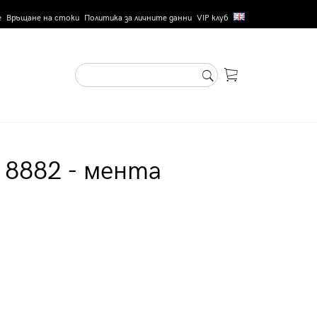
е
Връщане на стоки
Политика за личните данни
VIP клуб
 8882 - мента