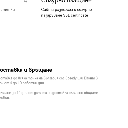
Сигурно плащане
4
тстъпки
Сайта разполага с сигурно
пазаруване SSL certificate
оставка и връщане
ставка до всяка точка на България със Speedy или Еконт в
ок от 4 до 10 работни дни.
ъщане до 14 дни от датата на доставка съгласно общите
ловия.