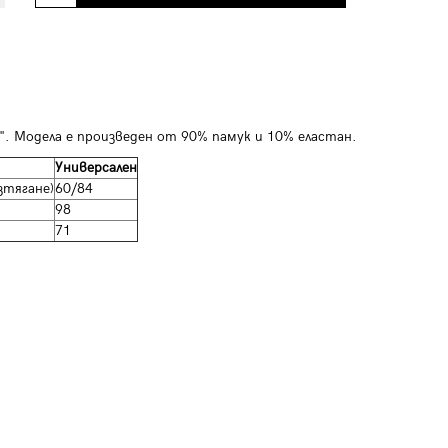
n". Модела е произведен от 90% памук и 10% еластан.
Универсален
зтягане)
60/84
98
71