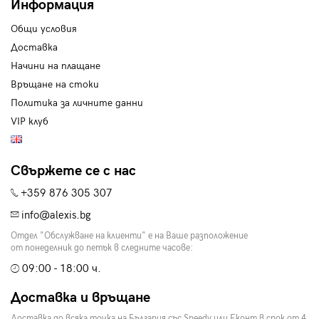
Информация
Общи условия
Доставка
Начини на плащане
Връщане на стоки
Политика за личните данни
VIP клуб
Свържете се с нас
+359 876 305 307
info@alexis.bg
Отдел "Обслужване на клиенти" е на Ваше разположение
от понеделник до петък в следните часове:
09:00 - 18:00 ч.
Доставка и връщане
Доставка до всяка точка на България със Speedy или Еконт в срок от 4