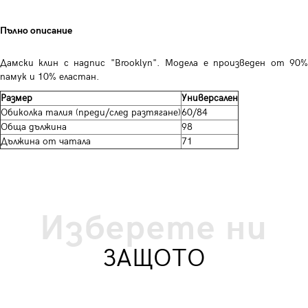
Пълно описание
Дамски клин с надпис "Brooklyn". Модела е произведен от 90%
памук и 10% еластан.
Размер
Универсален
Обиколка талия (преди/след разтягане)
60/84
Обща дължина
98
Дължина от чатала
71
Изберете ни
ЗАЩОТО