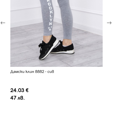
Дамски клин 8882 - сив
Да
24.03 €
3
47 лв.
6