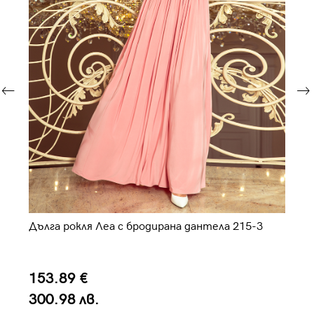
Дълга рокля Леа с бродирана дантела 215-3
Ел
153.89 €
7
300.98 лв.
1