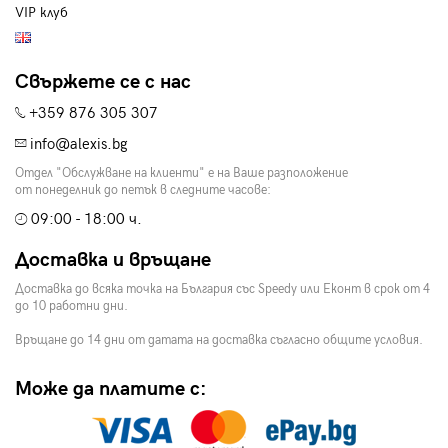
VIP клуб
Свържете се с нас
+359 876 305 307
info@alexis.bg
Отдел "Обслужване на клиенти" е на Ваше разположение
от понеделник до петък в следните часове:
09:00 - 18:00 ч.
Доставка и връщане
Доставка до всяка точка на България със Speedy или Еконт в срок от 4
до 10 работни дни.
Връщане до 14 дни от датата на доставка съгласно общите условия.
Може да платите с: