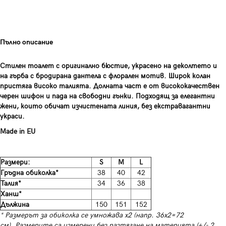
Пълно описание
Стилен тоалет с оригинално бюстие, украсено на деколтето и
на гърба с бродирана дантела с флорален мотив. Широк колан
пристяга високо талията. Долната част е от висококачествен
черен шифон и пада на свободни гънки. Подходящ за елегантни
жени, които обичат изчистената линия, без екстравагантни
украси.
Made in EU
Размери:
S
M
L
Гръдна обиколка*
38
40
42
Талия*
34
36
38
Ханш*
Дължина
150
151
152
* Размерът за обиколка се умножава х2 (напр. 36х2=72
см). Размерите са измерени без разтягане на материята (+/- 2