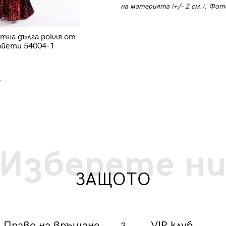
на материята (+/- 2 см.). Фот
Дамска рокля Блясък 63001-1 -
тна дълга рокля от
черна
айети 54004-1
123.22 €
241 лв.
.
Изберете н
ЗАЩОТО
Право на връщане
VIP клуб