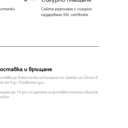
4
тстъпки
Сайта разполага с сигурно
пазаруване SSL certificate
оставка и връщане
ставка до всяка точка на България със Speedy или Еконт в
ок от 4 до 10 работни дни.
ъщане до 14 дни от датата на доставка съгласно общите
ловия.