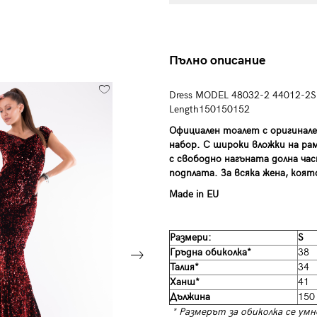
Пълно описание
Dress MODEL 48032-2 44012-2SM
Length150150152
Официален тоалет с оригинале
набор. С широки вложки на ра
с свободно нагъната долна ча
подплата. За всяка жена, коя
Made in EU
Размери:
S
Гръдна обиколка*
38
Талия*
34
Ханш*
41
Дължина
150
* Размерът за обиколка се умн