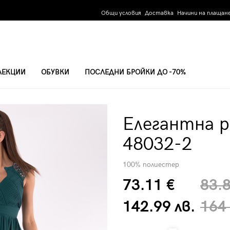
Общи условия
Доставка
Начини на плащан
ЛЕКЦИИ
ОБУВКИ
ПОСЛЕДНИ БРОЙКИ ДО -70%
32-2
Елегантна р
48032-2
100% полиестер
73.11 €
83.
142.99 лв.
164 