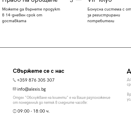
3
Можете да върнете продукт
Бонусна система с о
в 14-дневен срок от
за регистрирани
доставката
потребители
Свържете се с нас
Д
+359 876 305 307
До
ср
info@alexis.bg
Вр
Отдел "Обслужване на клиенти" е на Ваше разположение
ус
от понеделник до петък в следните часове:
09:00 - 18:00 ч.