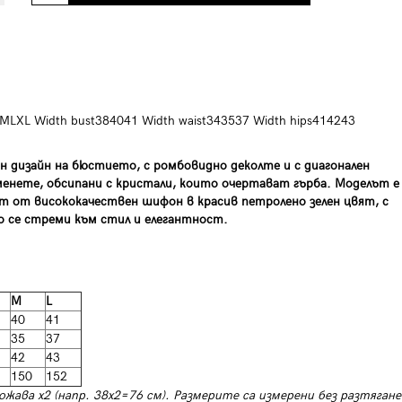
LXL Width bust384041 Width waist343537 Width hips414243
н дизайн на бюстието, с ромбовидно деколте и с диагонален
менете, обсипани с кристали, които очертават гърба. Моделът е
ст от висококачествен шифон в красив петролено зелен цвят, с
то се стреми към стил и елегантност.
M
L
40
41
35
37
42
43
150
152
ожава х2 (напр. 38х2=76 см). Размерите са измерени без разтягане