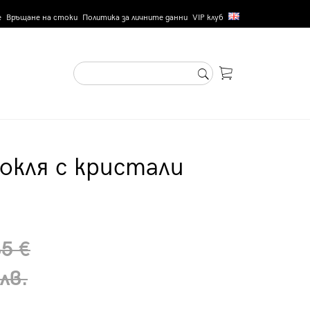
е
Връщане на стоки
Политика за личните данни
VIP клуб
окля с кристали
85 €
лв.