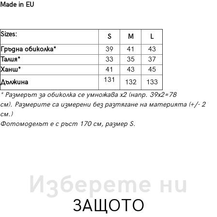
Made in EU
Sizes:
S
M
L
Гръдна обиколка*
39
41
43
Талия*
33
35
37
Ханш*
41
43
45
131
Дължина
132
133
* Размерът за обиколка се умножава х2 (напр. 39х2=78
см).
Размерите са измерени без разтягане на материята (+/- 2
см.)
Фотомоделът е с ръст 170 см, размер S.
Изберете ни
ЗАЩОТО