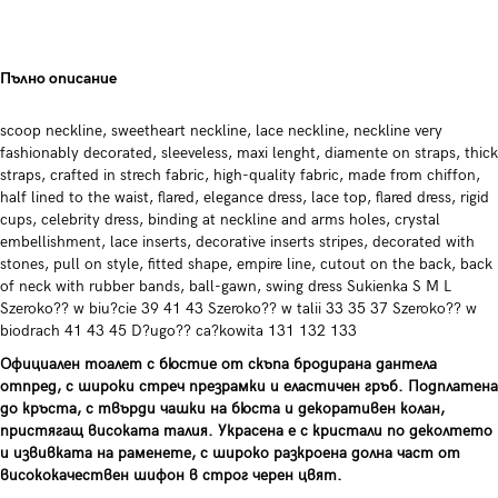
Пълно описание
scoop neckline, sweetheart neckline, lace neckline, neckline very
fashionably decorated, sleeveless, maxi lenght, diamente on straps, thick
straps, crafted in strech fabric, high-quality fabric, made from chiffon,
half lined to the waist, flared, elegance dress, lace top, flared dress, rigid
cups, celebrity dress, binding at neckline and arms holes, crystal
embellishment, lace inserts, decorative inserts stripes, decorated with
stones, pull on style, fitted shape, empire line, cutout on the back, back
of neck with rubber bands, ball-gawn, swing dress Sukienka S M L
Szeroko?? w biu?cie 39 41 43 Szeroko?? w talii 33 35 37 Szeroko?? w
biodrach 41 43 45 D?ugo?? ca?kowita 131 132 133
Официален тоалет с бюстие от скъпа бродирана дантела
отпред, с широки стреч презрамки и еластичен гръб. Подплатена
до кръста, с твърди чашки на бюста и декоративен колан,
пристягащ високата талия. Украсена е с кристали по деколтето
и извивката на раменете, с широко разкроена долна част от
висококачествен шифон в строг черен цвят.