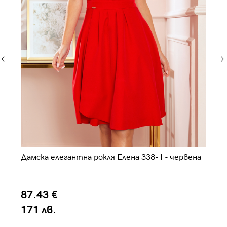
Ел
Дамска елегантна рокля Елена 338-1 - червена
ро
1
87.43 €
2
171 лв.