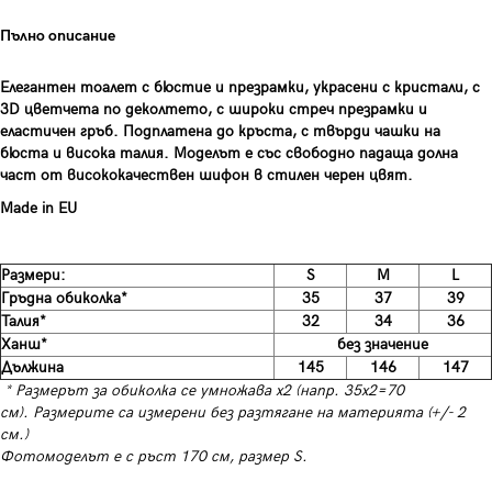
Пълно описание
Елегантен тоалет с бюстие и презрамки, украсени с кристали, с
3D цветчета по деколтето, с широки стреч презрамки и
еластичен гръб. Подплатена до кръста, с твърди чашки на
бюста и висока талия. Моделът е със свободно падаща долна
част от висококачествен шифон в стилен черен цвят.
Made in EU
Размери:
S
M
L
Гръдна обиколка*
35
37
39
Талия*
32
34
36
Ханш*
без значение
Дължина
145
146
147
* Размерът за обиколка се умножава х2 (напр. 35х2=70
см). Размерите са измерени без разтягане на материята (+/- 2
см.)
Фотомоделът е с ръст 170 см, размер S.