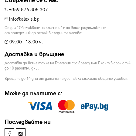
Свържете се с нас
+359 876 305 307
info@alexis.bg
Отдел "Обслужване на клиенти" е на Ваше разположение
от понеделник до петък в следните часове:
09:00 - 18:00 ч.
Доставка и връщане
Доставка до всяка точка на България със Speedy или Еконт в срок от 4
до 10 работни дни.
Връщане до 14 дни от датата на доставка съгласно общите условия.
Може да платите с:
Последвайте ни