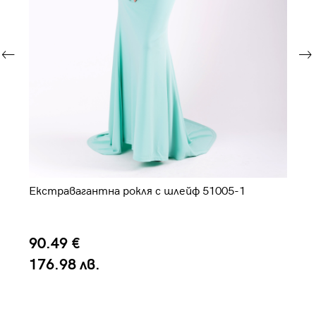
ти
Екстравагантна рокля с шлейф 51005-1
Да
90.49 €
8
176.98 лв.
1