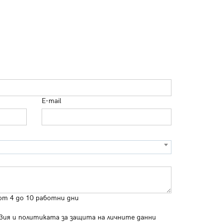
E-mail
от 4 до 10 работни дни
вия
и
политиката за защита на личните данни