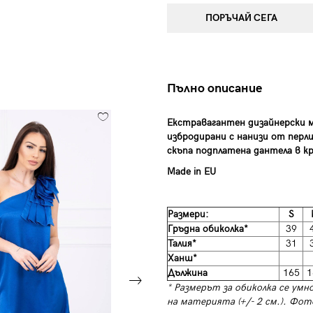
ПОРЪЧАЙ СЕГА
Пълно описание
Екстравагантен дизайнерски мо
избродирани с нанизи от пер
скъпа подплатена дантела в к
Made in EU
Размери:
S
Гръдна обиколка*
39
Талия*
31
Ханш*
Дължина
165
1
* Размерът за обиколка се умн
на материята (+/- 2 см.). Фот