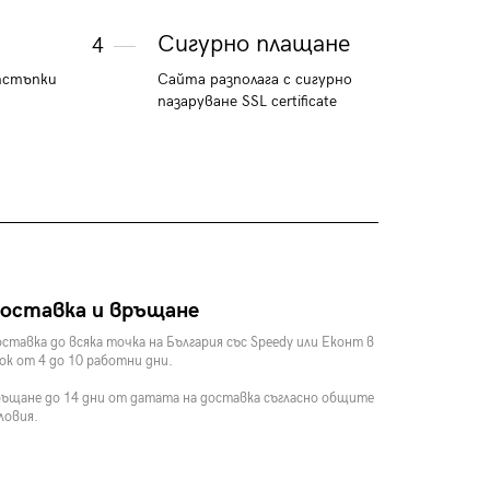
Сигурно плащане
4
тстъпки
Сайта разполага с сигурно
пазаруване SSL certificate
оставка и връщане
ставка до всяка точка на България със Speedy или Еконт в
ок от 4 до 10 работни дни.
ъщане до 14 дни от датата на доставка съгласно общите
ловия.