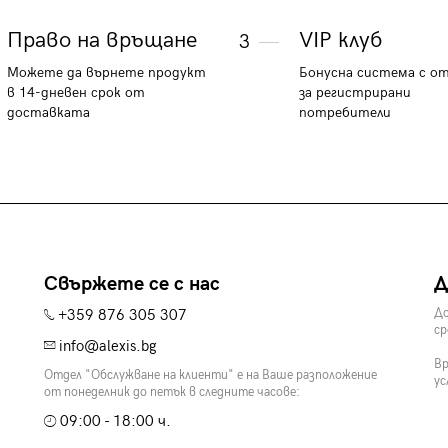
Право на връщане
VIP клуб
3
Можете да върнете продукт
Бонусна система с о
в 14-дневен срок от
за регистрирани
доставката
потребители
Свържете се с нас
Д
+359 876 305 307
До
ср
info@alexis.bg
Вр
Отдел "Обслужване на клиенти" е на Ваше разположение
ус
от понеделник до петък в следните часове:
09:00 - 18:00 ч.