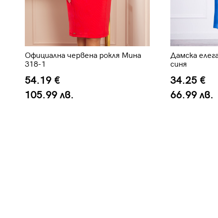
Официална червена рокля Мина
Дамска елега
318-1
синя
54.19 €
34.25 €
105.99 лв.
66.99 лв.