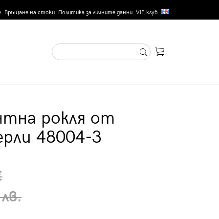
е
Връщане на стоки
Политика за личните данни
VIP клуб
нтна рокля от
ерли 48004-3
€
 лв.