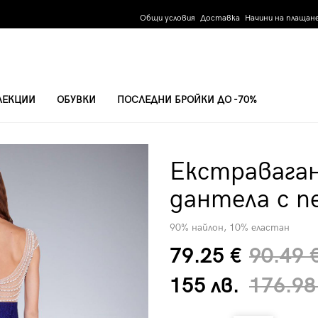
Общи условия
Доставка
Начини на плащан
ЛЕКЦИИ
ОБУВКИ
ПОСЛЕДНИ БРОЙКИ ДО -70%
А С ПЕРЛИ 48004-3
Екстравага
дантела с п
90% найлон, 10% еластан
79.25 €
90.49 
155 лв.
176.98