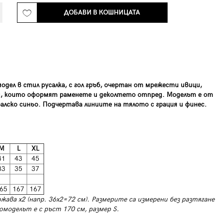
ДОБАВИ В КОШНИЦАТА
дел в стил русалка, с гол гръб, очертан от мрежести ивици,
ли, които оформят раменете и деколтето отпред. Моделът е от
ралско синьо. Подчертава линиите на тялото с грация и финес.
M
L
ХL
41
43
45
33
35
37
65
167
167
ожава х2 (напр. 36х2=72 см). Размерите са измерени без разтягане
омоделът е с ръст 170 см, размер S.