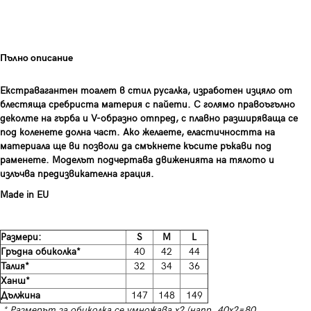
Пълно описание
Екстравагантен тоалет в стил русалка, изработен изцяло от
блестяща сребриста материя с пайети. С голямо правоъгълно
деколте на гърба и V-образно отпред, с плавно разширяваща се
под коленете долна част. Ако желаете, еластичността на
материала ще ви позволи да смъкнете късите ръкави под
раменете. Моделът подчертава движенията на тялото и
излъчва предизвикателна грация.
Made in EU
Размери:
S
M
L
Гръдна обиколка*
40
42
44
Талия*
32
34
36
Ханш*
Дължина
147
148
149
* Размерът за обиколка се умножава х2 (напр. 40х2=80