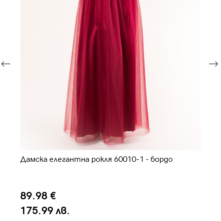
Дамска елегантна рокля 60010-1 - бордо
Ел
89.98 €
3
175.99 лв.
6