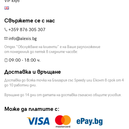
VIP клуб
Свържете се с нас
+359 876 305 307
info@alexis.bg
Отдел "Обслужване на клиенти" е на Ваше разположение
от понеделник до петък в следните часове:
09:00 - 18:00 ч.
Доставка и връщане
Доставка до всяка точка на България със Speedy или Еконт в срок от 4
до 10 работни дни.
Връщане до 14 дни от датата на доставка съгласно общите условия.
Може да платите с: