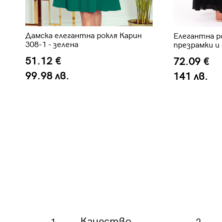
Дамска елегантна рокля Карин
1
Елегантна р
308-1 - зелена
презрамки и 
51.12 €
72.09 €
99.98 лв.
141 лв.
Качество