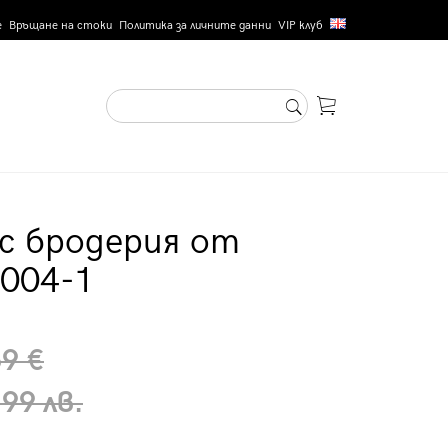
е
Връщане на стоки
Политика за личните данни
VIP клуб
 с бродерия от
004-1
69 €
99 лв.