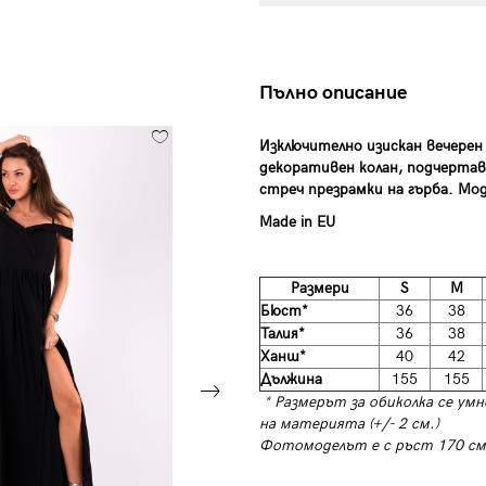
Пълно описание
Изключително изискан вечерен
декоративен колан, подчертав
стреч презрамки на гърба. Мод
Made in EU
Размери
S
M
Бюст*
36
38
Талия*
36
38
Ханш*
40
42
Дължина
155
155
* Размерът за обиколка се умн
на материята (+/- 2 см.)
Фотомоделът е с ръст 170 см,