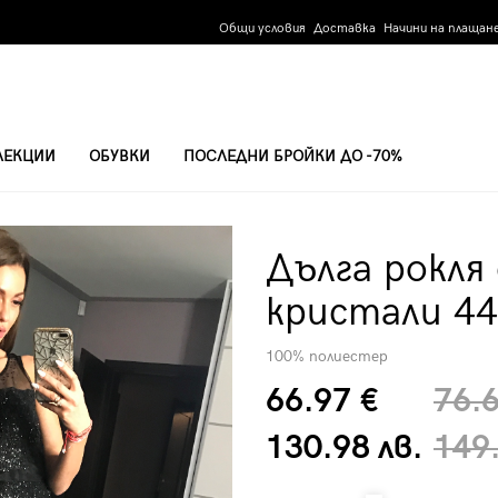
Общи условия
Доставка
Начини на плащан
ЛЕКЦИИ
ОБУВКИ
ПОСЛЕДНИ БРОЙКИ ДО -70%
ТАЛИ 44004-1
Дълга рокля
кристали 44
100% полиестер
66.97 €
76.
130.98 лв.
149.