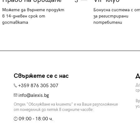
3
Можете да върнете продукт
Бонусна система с о
в 14-дневен срок от
за регистрирани
доставката
потребители
Свържете се с нас
Д
+359 876 305 307
До
ср
info@alexis.bg
Вр
Отдел "Обслужване на клиенти" е на Ваше разположение
ус
от понеделник до петък в следните часове:
09:00 - 18:00 ч.