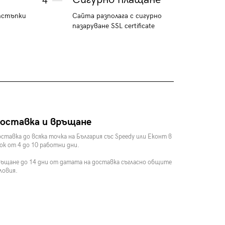
4
тстъпки
Сайта разполага с сигурно
пазаруване SSL certificate
оставка и връщане
ставка до всяка точка на България със Speedy или Еконт в
ок от 4 до 10 работни дни.
ъщане до 14 дни от датата на доставка съгласно общите
ловия.