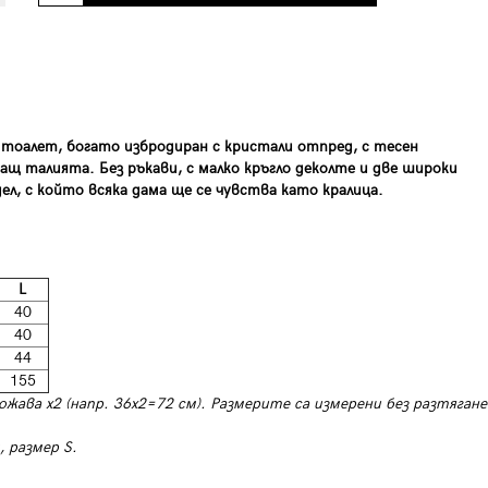
 тоалет, богато избродиран с кристали отпред, с тесен
ащ талията. Без ръкави, с малко кръгло деколте и две широки
ел, с който всяка дама ще се чувства като кралица.
L
40
40
44
155
ожава х2 (напр. 36х2=72 см). Размерите са измерени без разтягане
 размер S.