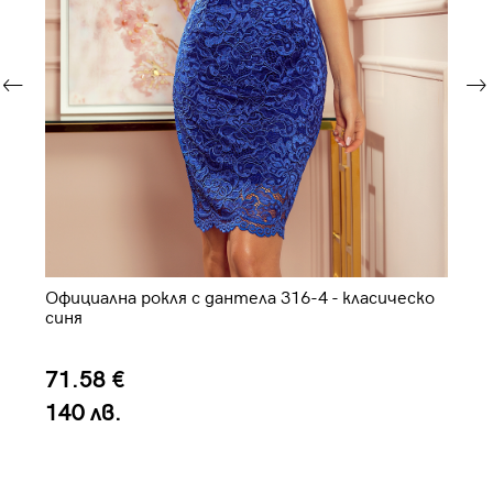
Официална рокля с дантела 316-4 - класическо
Дъ
синя
71.58 €
1
140 лв.
3