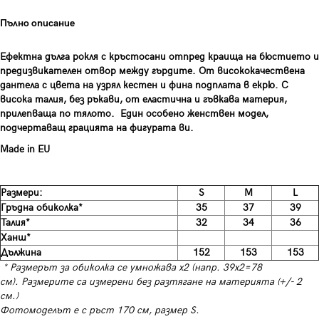
Пълно описание
Ефектна дълга рокля с кръстосани отпред краища на бюстието и
предизвикателен отвор между гърдите. От висококачествена
дантела с цвета на узрял кестен и фина подплата в екрю. С
висока талия, без ръкави, от еластична и гъвкава материя,
прилепваща по тялото. Един особено женствен модел,
подчертаващ грацията на фигурата ви.
Made in EU
Размери:
S
M
L
Гръдна обиколка*
35
37
39
Талия*
32
34
36
Ханш*
Дължина
152
153
153
* Размерът за обиколка се умножава х2 (напр. 39х2=78
см). Размерите са измерени без разтягане на материята (+/- 2
см.)
Фотомоделът е с ръст 170 см, размер S.