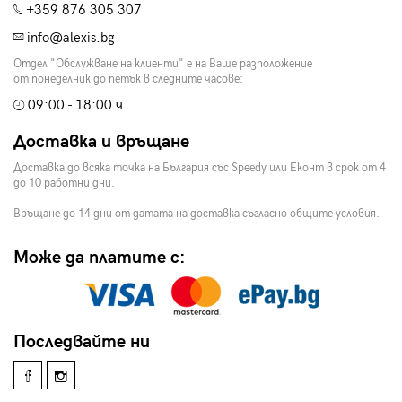
+359 876 305 307
info@alexis.bg
Отдел "Обслужване на клиенти" е на Ваше разположение
от понеделник до петък в следните часове:
09:00 - 18:00 ч.
Доставка и връщане
Доставка до всяка точка на България със Speedy или Еконт в срок от 4
до 10 работни дни.
Връщане до 14 дни от датата на доставка съгласно общите условия.
Може да платите с:
Последвайте ни