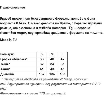
Пълно описание
Красив тоалет от бяла дантела с флорални мотиви и фина
подплата в бяло. С малко деколте по врата, с веревно изрязани
рамена, от еластична и гъвкава материя. Един особено
женствен модел, подчертаващ грацията и формите на тялото.
Made in EU
Размери:
S
M
L
Гръдна обиколка*
38
40
42
Талия*
32
34
36
Ханш*
41
43
45
Дължина
137
136
135
* Размерът за обиколка се умножава х2 (напр. 39х2=78
см). Размерите са измерени без разтягане на материята (+/- 2
см.)
Фотомоделът е с ръст 170 см, размер S.