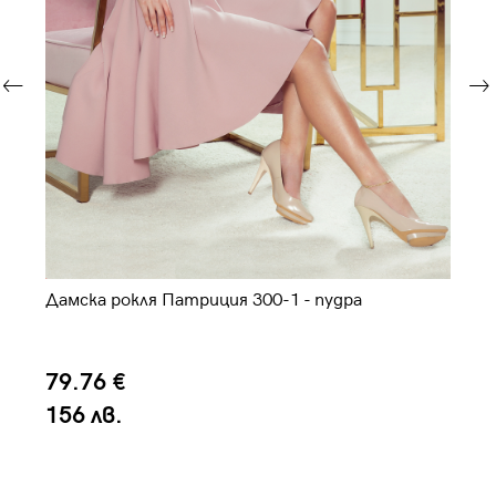
на
Дамска рокля Патриция 300-1 - пудра
Да
79.76 €
7
156 лв.
1