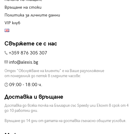
Връщане на стоки
Политика за личните данни
VIP клуб
Свържете се с нас
+359 876 305 307
info@alexis.bg
Отдел "Обслужване на клиенти" е на Ваше разположение
от понеделник до петък в следните часове:
09:00 - 18:00 ч.
Доставка и връщане
Доставка до всяка точка на България със Speedy или Еконт в срок от 4
до 10 работни дни.
Връщане до 14 дни от датата на доставка съгласно общите условия.