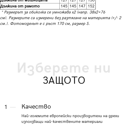
Дължина от мишницата
127
127
127
130
Дължина от рамото
145
145
147
152
* Размерът за обиколка се умножава х2 (напр. 38х2=76
см). Размерите са измерени без разтягане на материята (+/- 2
см.). Фотомоделът е с ръст 170 см, размер S.
Изберете ни
ЗАЩОТО
Качество
1
Най-големите европейски производители на дрехи
използващи най-качествените материали