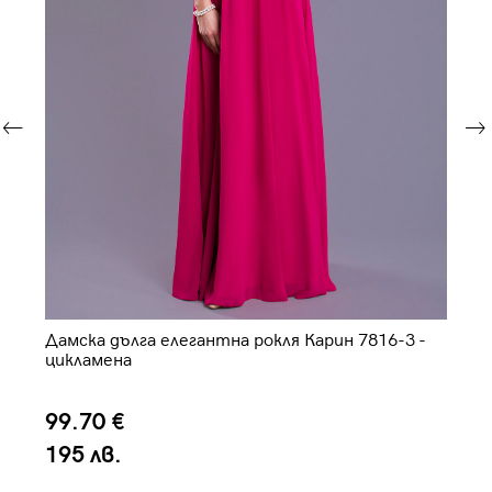
Да
Дамска дълга елегантна рокля Карин 7816-3 -
цикламена
1
99.70 €
2
195 лв.