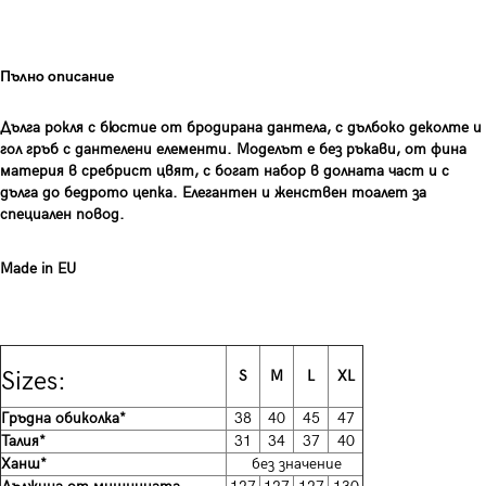
Пълно описание
Дълга рокля с бюстие от бродирана дантела,
с дълбоко деколте и
гол гръб с дантелени елементи. Моделът е без ръкави, от фина
материя в сребрист цвят, с богат набор в долната част и с
дълга до бедрото цепка. Елегантен и женствен тоалет за
специален повод.
Made in EU
Sizes:
S
M
L
XL
Гръдна обиколка*
38
40
45
47
Талия*
31
34
37
40
Ханш*
без значение