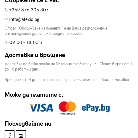
Свържете се с нас
+359 876 305 307
info@alexis.bg
Отдел "Обслужване на клиенти" е на Ваше разположение
от понеделник до петък в следните часове:
09:00 - 18:00 ч.
Доставка и връщане
Доставка до всяка точка на България със Speedy или Еконт в срок от 4
до 10 работни дни.
Връщане до 14 дни от датата на доставка съгласно общите условия.
Може да платите с:
Последвайте ни