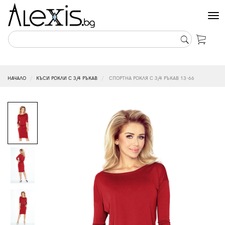
Tog
nav
НАЧАЛО
КЪСИ РОКЛИ С 3/4 РЪКАВ
СПОРТНА РОКЛЯ С 3/4 РЪКАВ 13-66