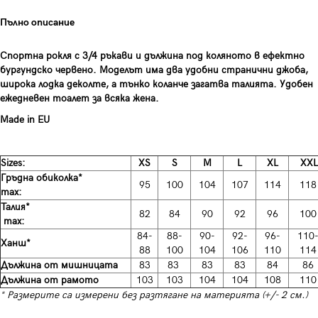
Пълно описание
Спортна рокля с 3/4 ръкави и дължина под коляното в ефектно
бургундско червено. Моделът има два удобни странични джоба,
широка лодка деколте, а тънко коланче загатва талията. Удобен
ежедневен тоалет за всяка жена.
Made in EU
Sizes:
XS
S
М
L
XL
XX
Гръдна обиколка*
95
100
104
107
114
118
max:
Талия*
82
84
90
92
96
100
max:
84-
88-
90-
92-
96-
110
Ханш*
88
100
104
106
110
114
Дължина от мишницата
83
83
83
83
84
86
Дължина от рамото
103
103
104
104
108
110
* Размерите са измерени без разтягане на материята (+/- 2 см.)