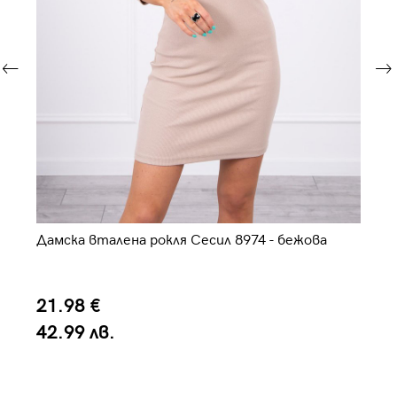
Дамска вталена рокля Сесил 8974 - бежова
Сп
21.98 €
5
42.99 лв.
1