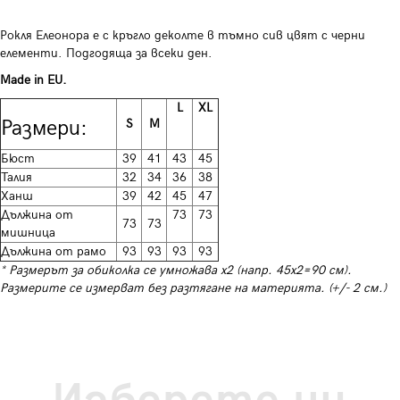
Рокля Елеонора е с кръгло деколте в тъмно сив цвят с черни
елементи. Подгодяща за всеки ден.
Made in EU.
L
XL
Размери:
S
M
Бюст
39
41
43
45
Талия
32
34
36
38
Ханш
39
42
45
47
Дължина от
73
73
73
73
мишница
Дължина от рамо
93
93
93
93
* Размерът за обиколка се умножава х2 (напр. 45х2=90 см).
Размерите се измерват без разтягане на материята. (+/- 2 см.)