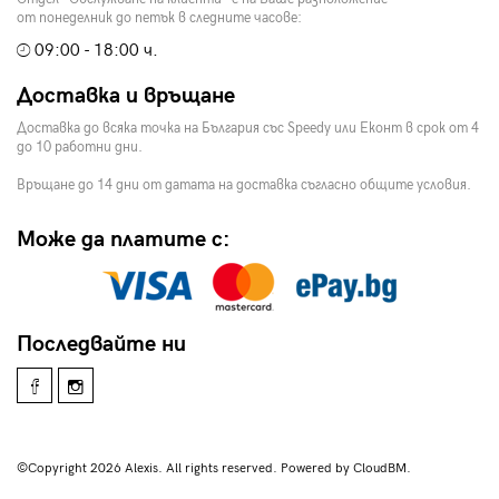
от понеделник до петък в следните часове:
09:00 - 18:00 ч.
Доставка и връщане
Доставка до всяка точка на България със Speedy или Еконт в срок от 4
до 10 работни дни.
Връщане до 14 дни от датата на доставка съгласно общите условия.
Може да платите с:
Последвайте ни
©Copyright 2026 Alexis. All rights reserved. Powered by CloudBM.