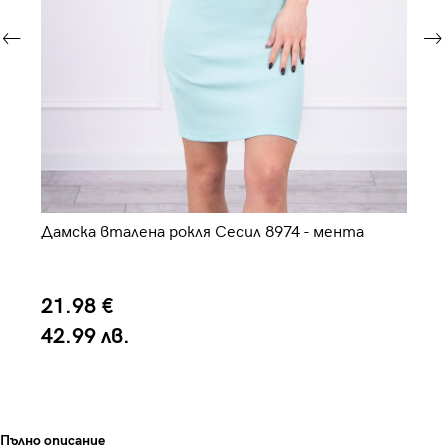
Дамска вталена рокля Сесил 8974 - мента
Да
21.98 €
2
42.99 лв.
4
Пълно описание