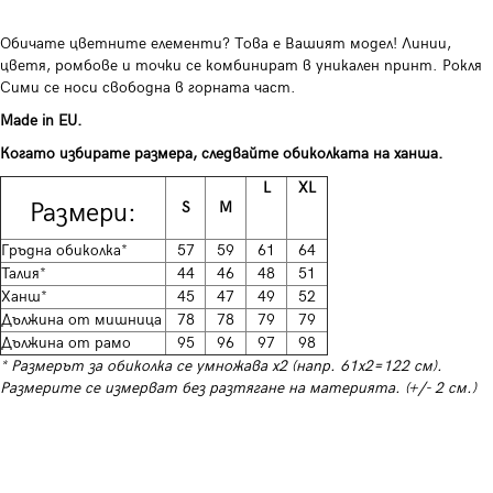
Обичате цветните елементи? Това е Вашият модел! Линии,
цветя, ромбове и точки се комбинират в уникален принт. Рокля
Сими се носи свободна в горната част.
Made in EU.
Когато избирате размера, следвайте обиколката на ханша.
L
XL
Размери:
S
M
Гръдна обиколка*
57
59
61
64
Талия*
44
46
48
51
Ханш*
45
47
49
52
Дължина от мишница
78
78
79
79
Дължина от рамо
95
96
97
98
* Размерът за обиколка се умножава х2 (напр. 61х2=122 см).
Размерите се измерват без разтягане на материята. (+/- 2 см.)