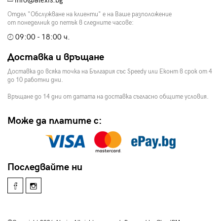
info@alexis.bg
Отдел "Обслужване на клиенти" е на Ваше разположение
от понеделник до петък в следните часове:
09:00 - 18:00 ч.
Доставка и връщане
Доставка до всяка точка на България със Speedy или Еконт в срок от 4
до 10 работни дни.
Връщане до 14 дни от датата на доставка съгласно общите условия.
Може да платите с:
Последвайте ни