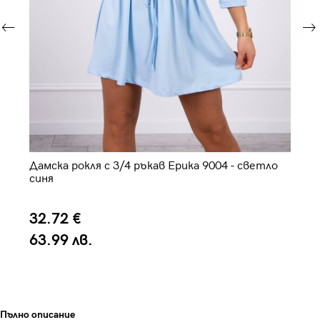
Дамска рокля с 3/4 ръкав Ерика 9004 - светло
Да
синя
32.72 €
2
63.99 лв.
4
Пълно описание