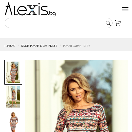
Tog
nav
НАЧАЛО
КЪСИ РОКЛИ С 3/4 РЪКАВ
РОКЛЯ СИМИ 13-94