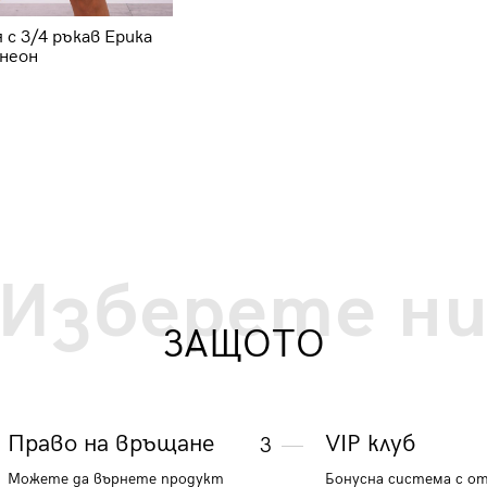
 с 3/4 ръкав Ерика
Дамска рокля с 3/4 ръкав Грейс
 неон
8863 - зелена
21.98 €
42.99 лв.
Изберете н
ЗАЩОТО
Право на връщане
VIP клуб
3
Можете да върнете продукт
Бонусна система с о