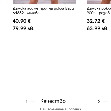
Дамска асиметрична рокля Васи
Дамска рокля
64632 - лилава
9004 - розов
40.90 €
32.72 €
79.99 лв.
63.99 лв.
Качество
1
2
Най-големите европейски