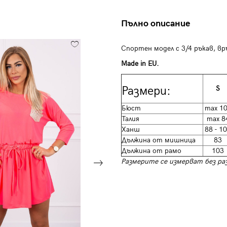
Пълно описание
Спортен модел с 3/4 ръкав, вр
Made in EU.
Размери:
S
Бюст
max 1
Талия
max 8
Ханш
88 - 1
Дължина от мишница
83
Дължина от рамо
103
Размерите се измерват без раз