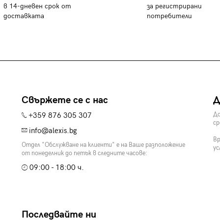
в 14-дневен срок от
за регистрирани
доставката
потребители
Свържете се с нас
Д
+359 876 305 307
До
ср
info@alexis.bg
Вр
Отдел "Обслужване на клиенти" е на Ваше разположение
ус
от понеделник до петък в следните часове:
09:00 - 18:00 ч.
Последвайте ни