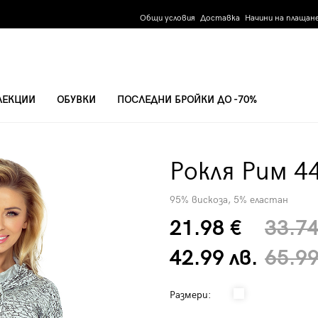
Общи условия
Доставка
Начини на плащан
ЛЕКЦИИ
ОБУВКИ
ПОСЛЕДНИ БРОЙКИ ДО -70%
Рокля Рим 4
95% вискоза, 5% еластан
21.98 €
33.74
42.99 лв.
65.99
Размери: