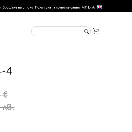
е
Връщане на стоки
Политика за личните данни
VIP клуб
4-4
 €
 лв.