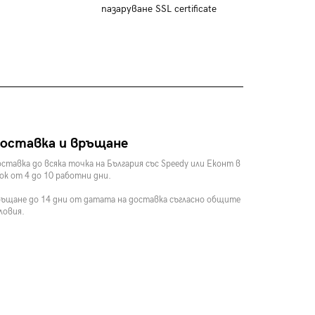
пазаруване SSL certificate
оставка и връщане
ставка до всяка точка на България със Speedy или Еконт в
ок от 4 до 10 работни дни.
ъщане до 14 дни от датата на доставка съгласно общите
ловия.