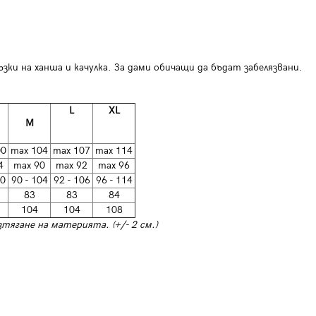
ъзки на ханша и качулка. За дами обичащи да бъдат забелязвани.
L
XL
M
00
max 104
max 107
max 114
4
max 90
max 92
max 96
00
90 - 104
92 - 106
96 - 114
83
83
84
104
104
108
тягане на материята. (+/- 2 см.)