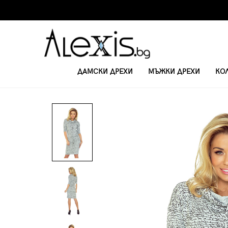
ДАМСКИ ДРЕХИ
МЪЖКИ ДРЕХИ
КО
НАЧАЛО
КЪСИ РОКЛИ С 3/4 РЪКАВ
РОКЛЯ РИМ 44-4