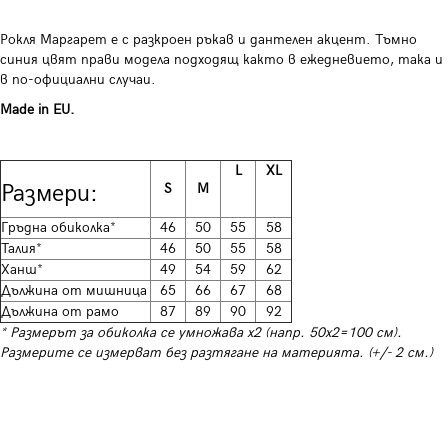
Рокля Маргарет е с разкроен ръкав и дантелен акцент. Тъмно
синия цвят прави модела подходящ както в ежедневието, така и
в по-официални случаи.
Made in EU.
L
XL
Размери:
S
M
Гръдна обиколка*
46
50
55
58
Талия*
46
50
55
58
Ханш*
49
54
59
62
Дължина от мишница
65
66
67
68
Дължина от рамо
87
89
90
92
* Размерът за обиколка се умножава х2 (напр. 50х2=100 см).
Размерите се измерват без разтягане на материята. (+/- 2 см.)