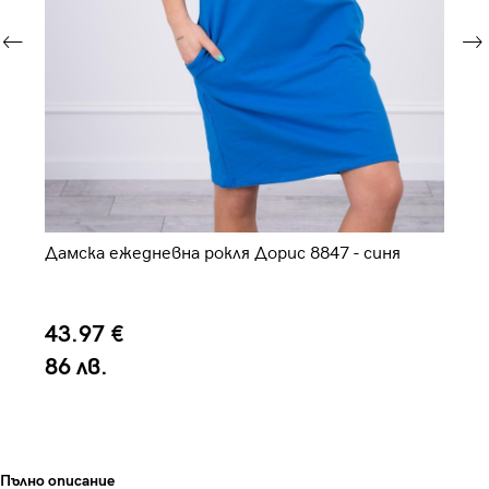
Дамска ежедневна рокля Дорис 8847 - синя
Да
43.97 €
3
86 лв.
7
Пълно описание