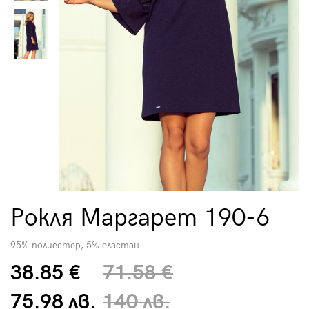
Рокля Маргарет 190-6
95% полиестер, 5% еластан
38.85 €
71.58 €
75.98 лв.
140 лв.