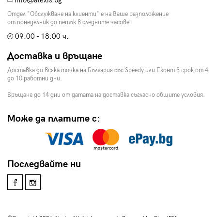
info@alexis.bg
Отдел "Обслужване на клиенти" е на Ваше разположение
от понеделник до петък в следните часове:
09:00 - 18:00 ч.
Доставка и връщане
Доставка до всяка точка на България със Speedy или Еконт в срок от 4
до 10 работни дни.
Връщане до 14 дни от датата на доставка съгласно общите условия.
Може да платите с:
Последвайте ни