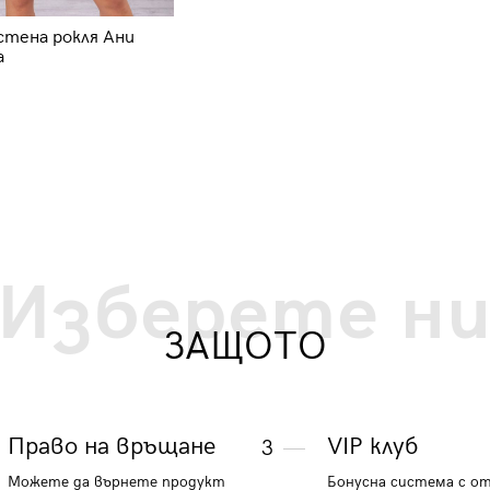
стена рокля Ани
Дамска дънкова рокля 5719 - син
а
36.81 €
71.99 лв.
Изберете н
ЗАЩОТО
Право на връщане
VIP клуб
3
Можете да върнете продукт
Бонусна система с о