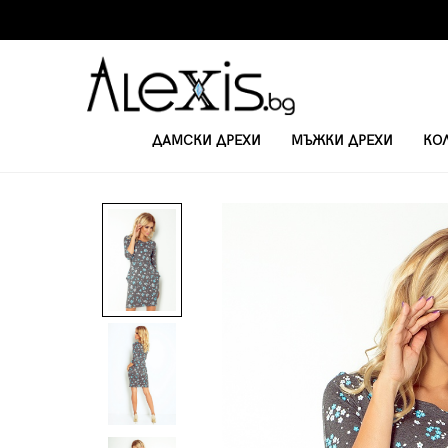
ДАМСКИ ДРЕХИ
МЪЖКИ ДРЕХИ
КО
НАЧАЛО
КЪСИ РОКЛИ С 3/4 РЪКАВ
РОКЛЯ ДЖОЛИ 40-9