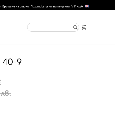
е
Връщане на стоки
Политика за личните данни
VIP клуб
 40-9
€
 лв.