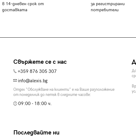
в 14-дневен срок от
за регистрирани
доставката
потребители
Свържете се с нас
Д
+359 876 305 307
До
ср
info@alexis.bg
Вр
Отдел "Обслужване на клиенти" е на Ваше разположение
ус
от понеделник до петък в следните часове:
09:00 - 18:00 ч.
Последвайте ни