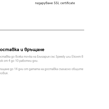
пазаруване SSL certificate
оставка и връщане
ставка до всяка точка на България със Speedy или Еконт в
ок от 4 до 10 работни дни.
ъщане до 14 дни от датата на доставка съгласно общите
ловия.