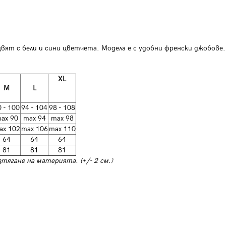
цвят с бели и сини цветчета. Модела е с удобни френски джобове.
XL
M
L
 - 100
94 - 104
98 - 108
ax 90
max 94
max 98
ax 102
max 106
max 110
64
64
64
81
81
81
тягане на материята. (+/- 2 см.)