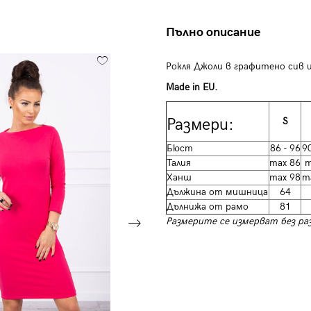
Пълно описание
Рокля Джоли в графитено сив 
Made in EU.
Размери:
S
Бюст
86 - 96
90
Талия
max 86
m
Ханш
max 98
m
Дължина от мишница
64
Дълнижа от рамо
81
Размерите се измерват без раз