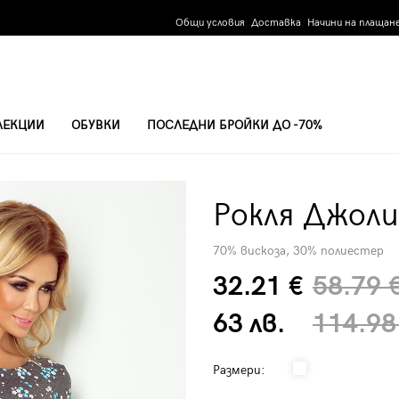
Общи условия
Доставка
Начини на плащан
ЛЕКЦИИ
ОБУВКИ
ПОСЛЕДНИ БРОЙКИ ДО -70%
Рокля Джоли
70% вискоза, 30% полиестер
32.21 €
58.79 
63 лв.
114.98
Размери: