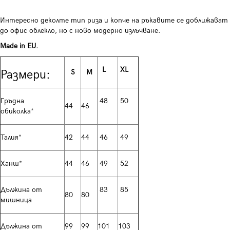
Интересно деколте тип риза и копче на ръкавите се доближават
до офис облекло, но с ново модерно излъчване.
Made in EU.
L
XL
Размери:
S
M
Гръдна
48
50
44
46
обиколка*
Талия*
42
44
46
49
Ханш*
44
46
49
52
Дължина от
83
85
80
80
мишница
Дължина от
99
99
101
103