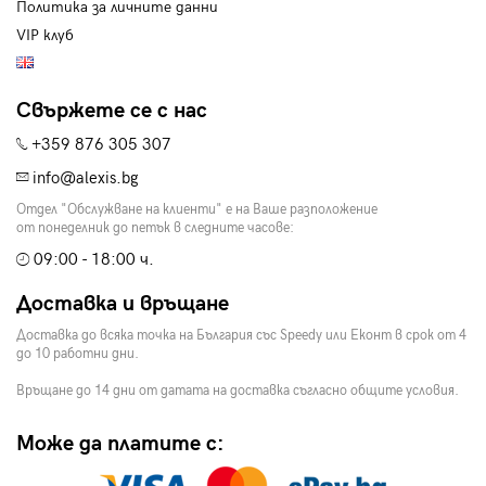
Политика за личните данни
VIP клуб
Свържете се с нас
+359 876 305 307
info@alexis.bg
Отдел "Обслужване на клиенти" е на Ваше разположение
от понеделник до петък в следните часове:
09:00 - 18:00 ч.
Доставка и връщане
Доставка до всяка точка на България със Speedy или Еконт в срок от 4
до 10 работни дни.
Връщане до 14 дни от датата на доставка съгласно общите условия.
Може да платите с: