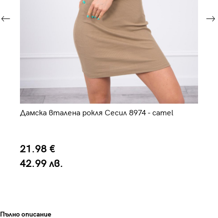
а
Дамска вталена рокля Сесил 8974 - camel
Да
не
21.98 €
4
42.99 лв.
7
Пълно описание